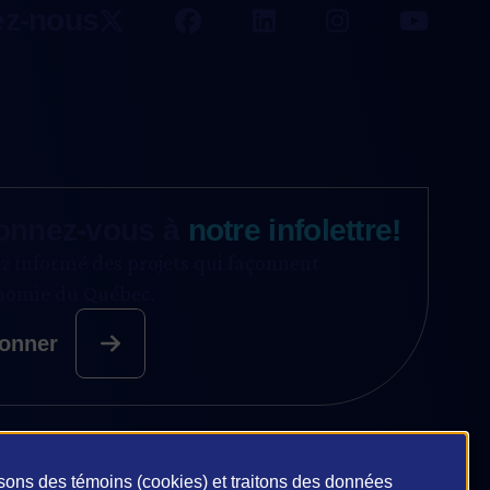
ez-nous
onnez-vous à
notre infolettre!
z informé des projets qui façonnent
onomie du Québec.
onner
isons des témoins (cookies) et traitons des données