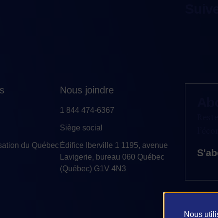
Suiv
es
Nous joindre
Ab
1 844 474-6367
Reste
Siège social
l’éc
sation du Québec
Édifice Iberville 1 1195, avenue
S'ab
Lavigerie, bureau 060 Québec
(Québec) G1V 4N3
Nous util