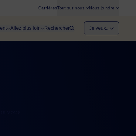
Carrières
Tout sur nous
Nous joindre
ent
Allez plus loin
Rechercher
Je veux...
ous vous