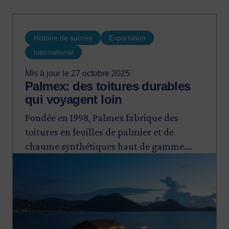
Histoire de succès
Exportation
International
Mis à jour le 27 octobre 2025
Palmex: des toitures durables
qui voyagent loin
Fondée en 1998, Palmex fabrique des
toitures en feuilles de palmier et de
chaume synthétiques haut de gamme.
Image
Conçues pour résister aux climats les plus
exigeants, l’entreprise de Saint-Sauveur,
qui compte Club Med et Grupo Vidanta
parmi ses clients, propose des produits
100% recyclable dans plus de 75 pays.