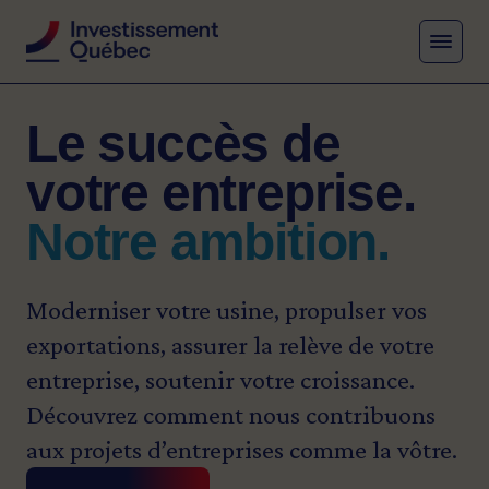
MENU
Votre réalité est
Le succès de
Faire grandir
unique.
votre entreprise.
votre entreprise
Nos solutions
Notre ambition.
aujourd’hui.
aussi.
Bâtir le Québec de
Moderniser votre usine, propulser vos
demain.
exportations, assurer la relève de votre
Nous adaptons nos solutions de
entreprise, soutenir votre croissance.
financement et d’accompagnement pour
Lorsque votre entreprise grandit, par la
Découvrez comment nous contribuons
stimuler votre innovation, renforcer
richesse et les emplois qu’elle crée, elle
aux projets d’entreprises comme la vôtre.
votre compétitivité, accélérer votre
entraîne avec elle ses employés, ses