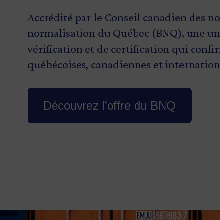
opportunités au Québec et à l'internat
Accrédité par le Conseil canadien des n
Voyez toutes nos certifications ici
normalisation du Québec (BNQ), une unité
vérification et de certification qui con
québécoises, canadiennes et internation
Découvrez l'offre du BNQ
Image