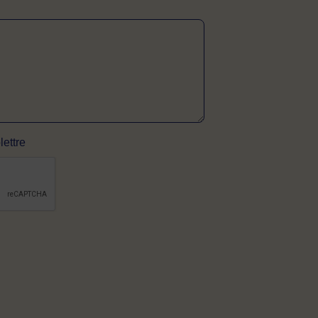
lettre
érifier si vous êtes un visiteur humain ou non 