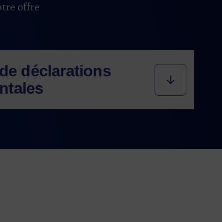
tre offre
 de déclarations
ntales
ion indépendante et crédible de vos
nnementales pour rassurer vos
nir vos objectifs de performance
fications ici