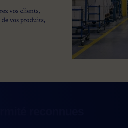
rez vos clients,
 de vos produits,
rmité reconnues