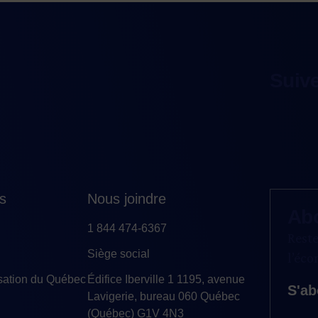
Suiv
es
Nous joindre
Ab
1 844 474-6367
Reste
Siège social
l’éc
sation du Québec
Édifice Iberville 1 1195, avenue
S'ab
Lavigerie, bureau 060 Québec
(Québec) G1V 4N3