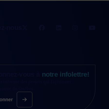
ez-nous
onnez-vous à
notre infolettre!
z informé des projets qui façonnent
onomie du Québec.
onner