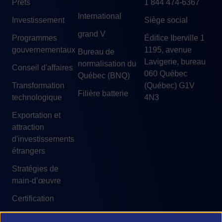
Prêts
1 844 474-6367
International
Investissement
Siège social
grand V
Programmes
Édifice Iberville 1
gouvernementaux
1195, avenue
Bureau de
Lavigerie, bureau
normalisation du
Conseil d'affaires
060 Québec
Québec (BNQ)
Transformation
(Québec) G1V
Filière batterie
technologique
4N3
Exportation et
attraction
d'investissements
étrangers
Stratégies de
main-d’œuvre
Certification