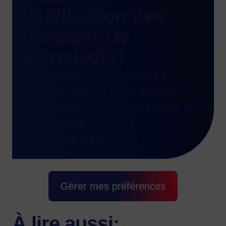
l’utilisation des
témoins de
connexion
Découvrez à quoi servent les
témoins de connexion présents
sur nos sites, microsites et page de
destination.
En savoir plus
Gérer mes préférences
À lire aussi: