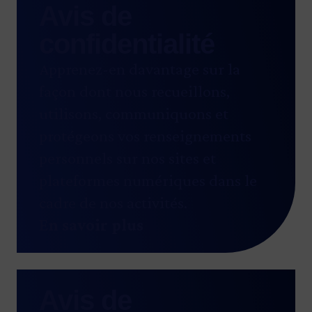
Avis de
confidentialité
Apprenez-en davantage sur la
façon dont nous recueillons,
utilisons, communiquons et
protégeons vos renseignements
personnels sur nos sites et
plateformes numériques dans le
cadre de nos activités.
En savoir plus
Avis de