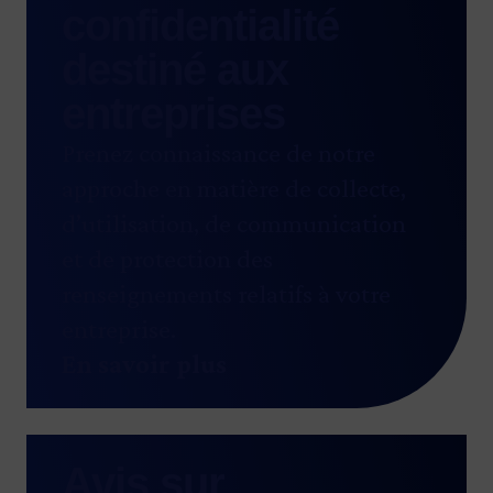
confidentialité
destiné aux
entreprises
Prenez connaissance de notre
approche en matière de collecte,
d’utilisation, de communication
et de protection des
renseignements relatifs à votre
entreprise.
En savoir plus
Avis sur