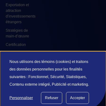
Exportation et
attraction
d'investissements
étrangers
Stratégies de
main-d’œuvre
Certification
Nous utilisons des témoins (cookies) et traitons
Utilisation
des données personnelles pour les finalités
© 2026 Investissement Québec
des
suivantes : Fonctionnel, Sécurité, Statistiques,
Accessibilité
Conditions d'utilisation
Contenu externe intégré, Publicité et marketing.
données
Confidentialité et vie privée
Diffusion de l’information
personnelles
Gestion des témoins
Personnaliser
Refuser
Accepter