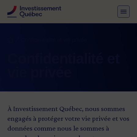
MENU
Fil d'Ariane
Confidentialité et vie privée
Accueil
Confidentialité et
vie privée
À Investissement Québec, nous sommes
engagés à protéger votre vie privée et vos
données comme nous le sommes à