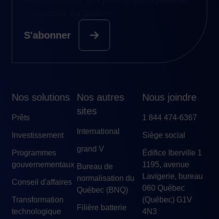
l’économie du Québec.
S'abonner
Nos solutions
Nos autres
Nous joindre
sites
Prêts
1 844 474-6367
International
Investissement
Siège social
grand V
Programmes
Édifice Iberville 1
gouvernementaux
1195, avenue
Bureau de
Lavigerie, bureau
normalisation du
Conseil d'affaires
060 Québec
Québec (BNQ)
Transformation
(Québec) G1V
Filière batterie
technologique
4N3