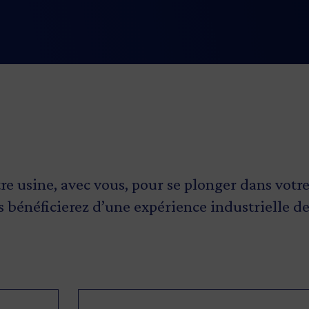
produits. De
sommaire appelé «bi
ure de vous
vous orienter vers l
e marché.
e usine, avec vous, pour se plonger dans votre
s bénéficierez d’une expérience industrielle de