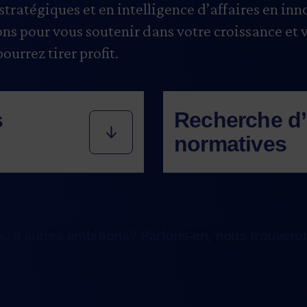
tratégiques et en intelligence d’affaires en in
ons pour vous soutenir dans votre croissance et 
urrez tirer profit.
s
Recherche d’
normatives
esoins : données
Dès les premières é
es existantes ou en
produit, et selon v
bouchés pour vos
assurez-vous de con
s, d'autres ambitions? Parlons-en, nous trouveron
 de rechange, de
spécialistes font po
s, nouveaux
normatives liées au
nformations à valeur
marchés que vous cib