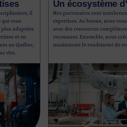
tises
Un écosystème d’
ciplinaires, il
Nos partenaires sont nombreux
 qui vous
expertises. Au besoin, nous vou
s plus adaptées
avec des ressources complément
rtises et en
reconnues. Ensemble, nous créo
ques au Québec,
maximisent le rendement de vot
us vite.
Image