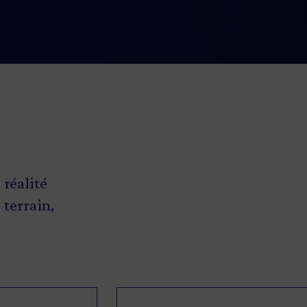
lan normatif» vous est remis, pour
a conformité de vos produits.
 réalité
 terrain,