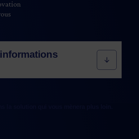
novation
vous
informations
tapes du développement de votre
os ambitions de commercialisation,
naître les normes en vigueur. Nos
s la solution qui vous mènera plus loin.
ur vous la recherche d’exigences
x produits que vous fabriquez et aux
lez. À l’issue de cette recherche, un