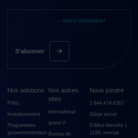
Abonnez-vous à
notre infolettre!
Restez informé des projets qui façonnent
l’économie du Québec.
S'abonner
Nos solutions
Nos autres
Nous joindre
sites
Prêts
1 844 474-6367
International
Investissement
Siège social
grand V
Programmes
Édifice Iberville 1
gouvernementaux
1195, avenue
Bureau de