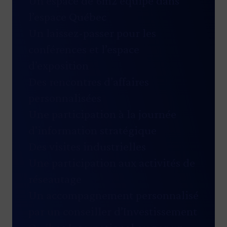
Un espace de 6m2 équipé dans
l’espace Québec
Un laissez-passer pour les
conférences et l’espace
d’exposition
Des rencontres d’affaires
personnalisées
Une participation à la journée
d'information stratégique
Des visites industrielles
Une participation aux activités de
réseautage
Un accompagnement personnalisé
par un conseiller d’Investissement