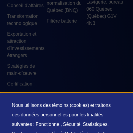
Lavigerie, bureau
normalisation du
Conseil d'affaires
060 Québec
Québec (BNQ)
Transformation
(Québec) G1V
Filière batterie
technologique
4N3
Exportation et
attraction
d'investissements
étrangers
Stratégies de
main-d’œuvre
Certification
Nous utilisons des témoins (cookies) et traitons
Utilisation
des données personnelles pour les finalités
© 2026 Investissement Québec
des
suivantes : Fonctionnel, Sécurité, Statistiques,
Accessibilité
Conditions d'utilisation