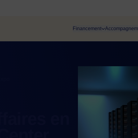
Financement
Accompagnem
Image
Expo
faires en
Center