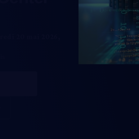
redi 20 mai 2026,
is