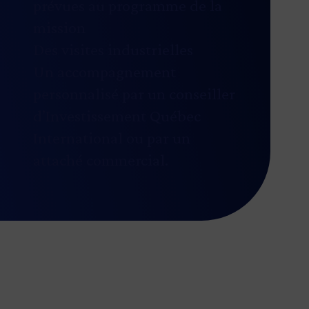
prévues au programme de la
mission
Des visites industrielles
Un accompagnement
personnalisé par un conseiller
d’Investissement Québec
International ou par un
attaché commercial.