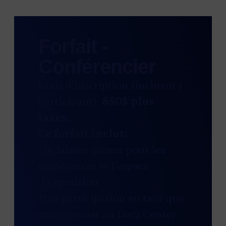
Forfait -
Conférencier
Frais d’inscription (incluant 1
participant):
850
$ plus
taxes.
Ce forfait inclut:
Un laissez-passer pour les
conférences et l’espace
d’exposition
Une participation en tant que
conférencier au Data Center