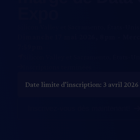
Expo
Silicon Valley et Sacramento, États-Unis
Dimanche 17 mai 2026, 8pm
-
Merc
7:59pm
Silicon Valley et Sacramento
,
États-Un
Inscriptions terminées
Date limite d'inscription: 3 avril 2026
Inscrivez-vous dès maintenant!