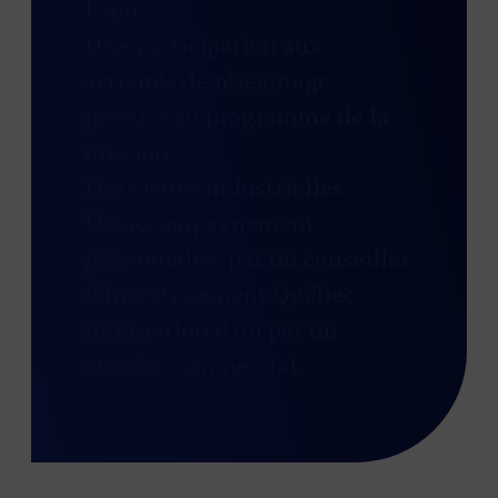
Expo
Une participation aux
activités de réseautage
prévues au programme de la
mission
Des visites industrielles
Un accompagnement
personnalisé par un conseiller
d’Investissement Québec
International ou par un
attaché commercial.