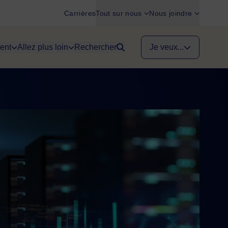
Carrières
Tout sur nous
Nous joindre
ent
Allez plus loin
Rechercher
Je veux...