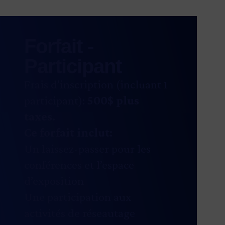
Forfait -
Participant
Frais d’inscription (incluant 1
participant):
500
$ plus
taxes.
Ce forfait inclut:
Un laissez-passer pour les
conférences et l’espace
d’exposition
Une participation aux
activités de réseautage