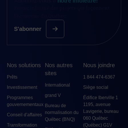
Abonnez-vous à
notre infolettre!
Restez informé des projets qui façonnent
l’économie du Québec.
S'abonner
Nos solutions
Nos autres
Nous joindre
sites
Prêts
1 844 474-6367
International
Investissement
Siège social
grand V
Programmes
Édifice Iberville 1
gouvernementaux
1195, avenue
Bureau de
Lavigerie, bureau
normalisation du
Conseil d'affaires
060 Québec
Québec (BNQ)
Transformation
(Québec) G1V