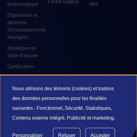
Filière batterie
technologique
4N3
Exportation et
attraction
d'investissements
étrangers
Stratégies de
main-d’œuvre
Certification
Nous utilisons des témoins (cookies) et traitons
Utilisation
des données personnelles pour les finalités
© 2026 Investissement Québec
des
suivantes : Fonctionnel, Sécurité, Statistiques,
Accessibilité
Conditions d'utilisation
Contenu externe intégré, Publicité et marketing.
données
Confidentialité et vie privée
Diffusion de l’information
personnelles
Gestion des témoins
Personnaliser
Refuser
Accepter