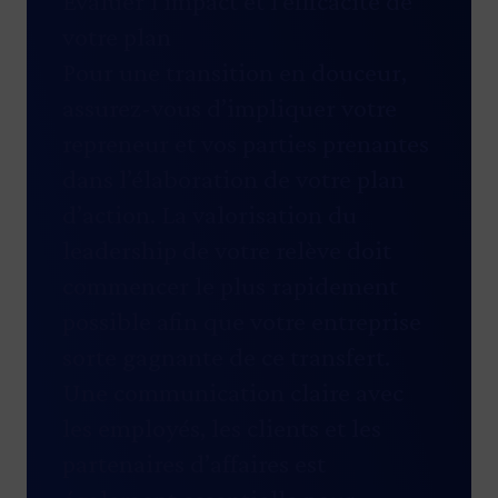
Évaluer l’impact et l’efficacité de
votre plan
Pour une transition en douceur,
assurez-vous d’impliquer votre
repreneur et vos parties prenantes
dans l’élaboration de votre plan
d’action. La valorisation du
leadership de votre relève doit
commencer le plus rapidement
possible afin que votre entreprise
sorte gagnante de ce transfert.
Une communication claire avec
les employés, les clients et les
partenaires d’affaires est