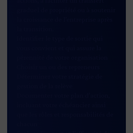
actions, à faciliter un transfert
graduel de propriété ou à soutenir
la croissance de l’entreprise après
la transition.
Identifier le type de sortie qui
vous convient et qui assure la
pérennité de votre organisation
Choisir un ou des repreneurs
Déterminer votre stratégie de
gestion de la relève
Documenter votre plan d’action,
incluant votre échéancier ainsi
que les rôles et responsabilités de
chacun