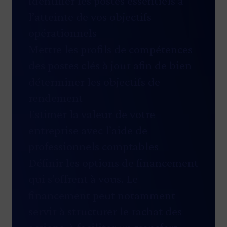
Identifier les postes essentiels à
l’atteinte de vos objectifs
opérationnels
Mettre les profils de compétences
des postes clés à jour afin de bien
déterminer les objectifs de
rendement
Estimer la valeur de votre
entreprise avec l’aide de
professionnels comptables
Définir les
options de financement
qui s’offrent à vous. Le
financement peut notamment
servir à structurer le rachat des