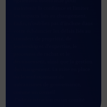
également essentielle pour
maintenir la confiance et limiter
les impacts liés au changement.
Enfin, n’oubliez pas d’inclure dans
votre échéancier les délais liés au
transfert de propriété, de
leadership et d’expertise, le
processus de rachat et le
décaissement, ainsi que la gestion
du changement. La mise en place
ou le renforcement de
mécanismes de gouvernance,
comme un conseil
d’administration ou un comité