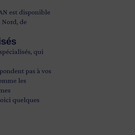
IAN est disponible
u Nord, de
lisés
spécialisés, qui
épondent pas à vos
comme les
smes
oici quelques