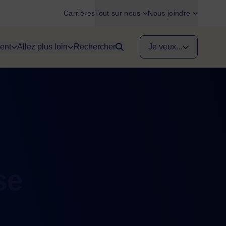
Carrières
Tout sur nous
Nous joindre
ent
Allez plus loin
Rechercher
Je veux...
se