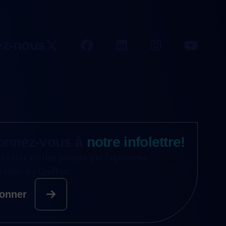
ez-nous
onnez-vous à
notre infolettre!
z informé des projets qui façonnent
onomie du Québec.
onner