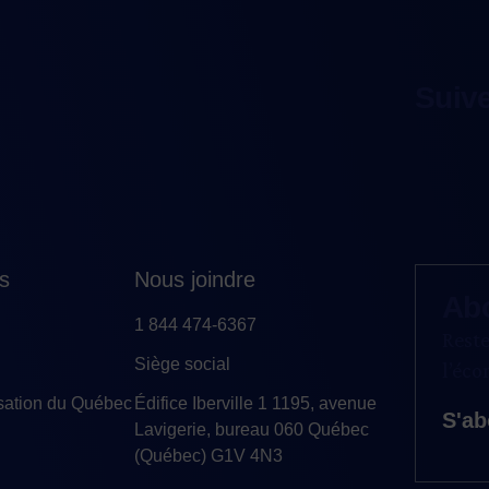
Suiv
es
Nous joindre
Ab
1 844 474-6367
Reste
Siège social
l’éc
sation du Québec
Édifice Iberville 1 1195, avenue
S'ab
Lavigerie, bureau 060 Québec
(Québec) G1V 4N3