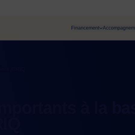
Financement
Accompagnem
nées iCRIQ
portants à la ba
RIQ