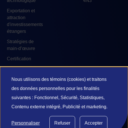
technologique
4N3
Exportation et
attraction
d'investissements
étrangers
Stratégies de
main-d’œuvre
Certification
Nous utilisons des témoins (cookies) et traitons
Utilisation
des données personnelles pour les finalités
© 2026 Investissement Québec
des
suivantes : Fonctionnel, Sécurité, Statistiques,
Accessibilité
Conditions d'utilisation
Contenu externe intégré, Publicité et marketing.
données
Confidentialité et vie privée
Diffusion de l’information
personnelles
Gestion des témoins
Personnaliser
Refuser
Accepter