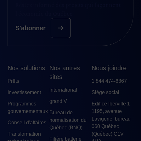
Restez informé des projets qui façonnent
l’économie du Québec.
S'abonner
Nos solutions
Nos autres
Nous joindre
sites
Prêts
1 844 474-6367
International
Investissement
Siège social
grand V
Programmes
Édifice Iberville 1
gouvernementaux
1195, avenue
Bureau de
Lavigerie, bureau
normalisation du
Conseil d'affaires
060 Québec
Québec (BNQ)
Transformation
(Québec) G1V
Filière batterie