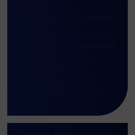
de la mission;
Une participation à un séminaire
pré-départ;
Un accompagnement personnalisé
par un conseiller d’Investissement
Québec International ou par un
attaché commercial.
*Chaque entreprise est responsable d’acheter ses
billets d’accès au salon en ligne. Un code
promotionnel de 15 % vous sera transmis après
confirmation de votre participation.