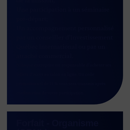
Une participation à un séminaire
pré-départ;
Un accompagnement personnalisé
par un conseiller d’Investissement
Québec International ou par un
attaché commercial.
*Chaque entreprise est responsable d’acheter ses
billets d’accès au salon en ligne. Un code
promotionnel de 15 % vous sera transmis après
confirmation de votre participation.
Forfait - Organisme