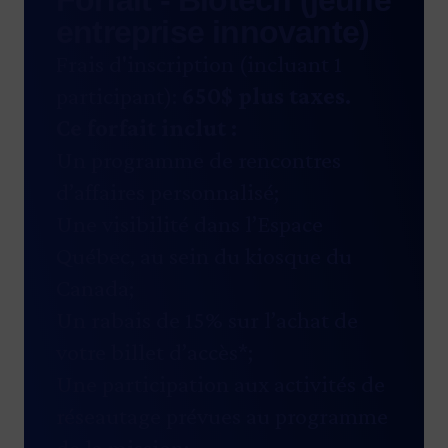
Forfait - Biotech (jeune
entreprise innovante)
Frais d'inscription (incluant 1
participant):
650
$ plus taxes.
Ce forfait inclut :
Un programme de rencontres
d’affaires personnalisé;
Une visibilité dans l’Espace
Québec, au sein du kiosque du
Canada;
Un rabais de 15% sur l’achat de
votre billet d’accès*;
Une participation aux activités de
réseautage prévues au programme
de la mission;