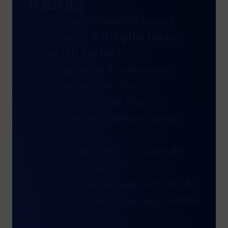
(OBNL)
Frais d'inscription (incluant 1
participant):
650
$ plus taxes.
Ce forfait inclut :
Un programme de rencontres
d’affaires personnalisé;
Une visibilité dans l’Espace
Québec, au sein du kiosque du
Canada;
Un rabais de 15% sur l’achat de
votre billet d’accès*;
Une participation aux activités de
réseautage prévues au programme
de la mission;