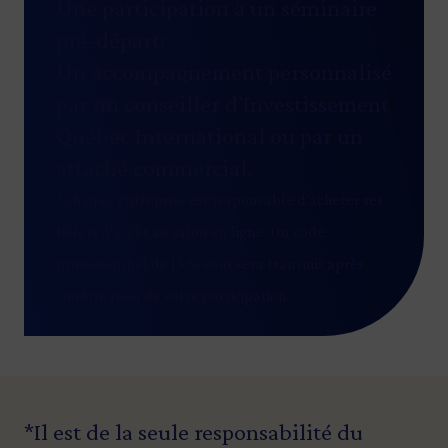
Une participation à un séminaire
pré-départ;
Un accompagnement personnalisé
par un conseiller d’Investissement
Québec International ou par un
attaché commercial.
*Chaque entreprise est responsable d’acheter ses
billets d’accès au salon en ligne. Un code
promotionnel de 15 % vous sera transmis après
confirmation de votre participation.
*Il est de la seule responsabilité du