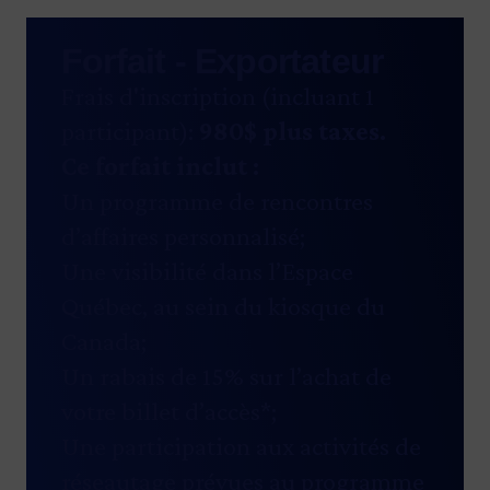
Forfait - Exportateur
Frais d'inscription (incluant 1
participant):
980
$ plus taxes.
Ce forfait inclut :
Un programme de rencontres
d’affaires personnalisé;
Une visibilité dans l’Espace
Québec, au sein du kiosque du
Canada;
Un rabais de 15% sur l’achat de
votre billet d’accès*;
Une participation aux activités de
réseautage prévues au programme