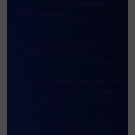
additionnel:
100 $ plus taxes
Ce forfait inclut:
Une table pour les B2B dans la
salle Québec;
Un programme de rencontres
d’affaires personnalisées;
Une participation aux activités de
réseautage;
Un accompagnement personnalisé
par un conseiller d’Investissement
Québec International ou par un
attaché commercial;
Séance d'information pré-départ
sur les marchés de la défense et