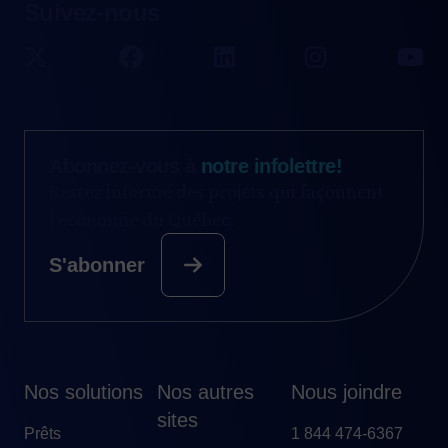
Suivez-nous
Abonnez-vous à
notre infolettre!
Restez informé des projets qui façonnent
l’économie du Québec.
S'abonner
Nos solutions
Nos autres
Nous joindre
sites
Prêts
1 844 474-6367