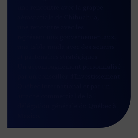
une rencontre avec la grappe
aérospatiale de Chihuahua,
une rencontre avec les
représentants gouvernementaux,
une table ronde avec des acteurs
et partenaires stratégiques
Un accompagnement personnalisé
par un conseiller d’Investissement
Québec International et par un
attaché commercial de la
délégation générale du Québec à
Mexico.