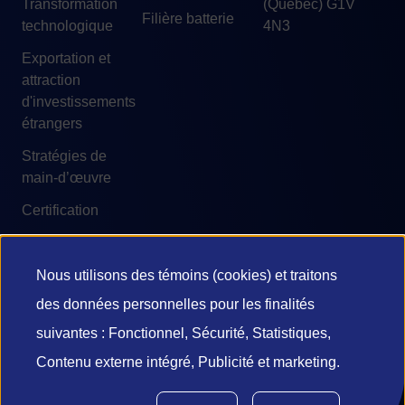
Transformation
(Québec) G1V
Filière batterie
technologique
4N3
Exportation et
attraction
d'investissements
étrangers
Stratégies de
main-d’œuvre
Certification
Nous utilisons des témoins (cookies) et traitons
Utilisation
des données personnelles pour les finalités
© 2026 Investissement Québec
des
suivantes : Fonctionnel, Sécurité, Statistiques,
Accessibilité
Conditions d'utilisation
Contenu externe intégré, Publicité et marketing.
données
Confidentialité et vie privée
Diffusion de l’information