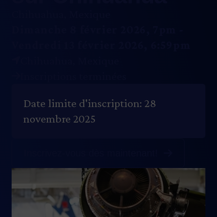
Chihuahua, Mexique
Dimanche 8 février 2026, 7pm
-
Vendredi 13 février 2026, 6:59pm
Chihuahua
,
Mexique
Inscriptions terminées
Date limite d'inscription: 28
novembre 2025
Inscrivez-vous dès maintenant!
Image