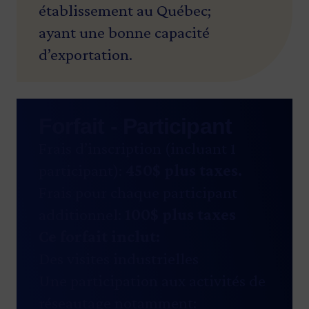
établissement au Québec;
ayant une bonne capacité
d’exportation.
Forfait - Participant
Frais d’inscription (incluant 1
participant):
450$ plus taxes.
Frais pour chaque participant
additionnel:
100$ plus taxes
Ce forfait inclut:
Des visites industrielles
Une participation aux activités de
réseautage notamment: