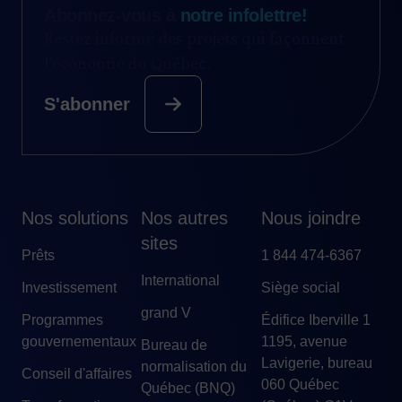
Abonnez-vous à
notre infolettre!
Restez informé des projets qui façonnent
l’économie du Québec.
S'abonner
Nos solutions
Nos autres
Nous joindre
sites
Prêts
1 844 474-6367
International
Investissement
Siège social
grand V
Programmes
Édifice Iberville 1
gouvernementaux
1195, avenue
Bureau de
Lavigerie, bureau
normalisation du
Conseil d'affaires
060 Québec
Québec (BNQ)