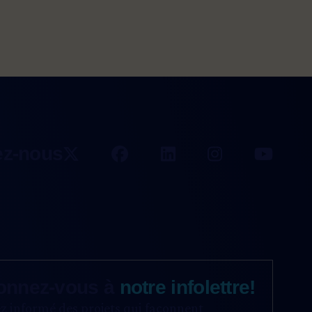
ez-nous
onnez-vous à
notre infolettre!
z informé des projets qui façonnent