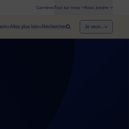
Carrières
Tout sur nous
Nous joindre
ent
Allez plus loin
Rechercher
Je veux...