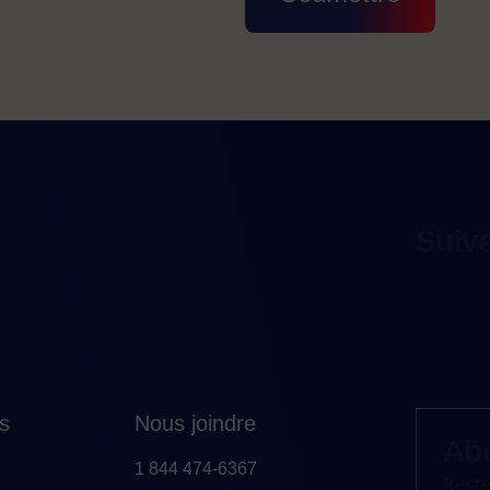
Suiv
es
Nous joindre
Ab
1 844 474-6367
Reste