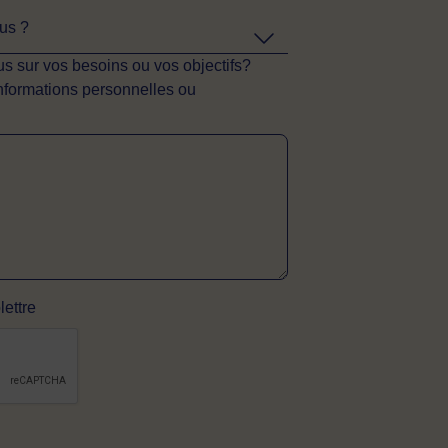
ous ?
s sur vos besoins ou vos objectifs?
informations personnelles ou
lettre
érifier si vous êtes un visiteur humain ou non 