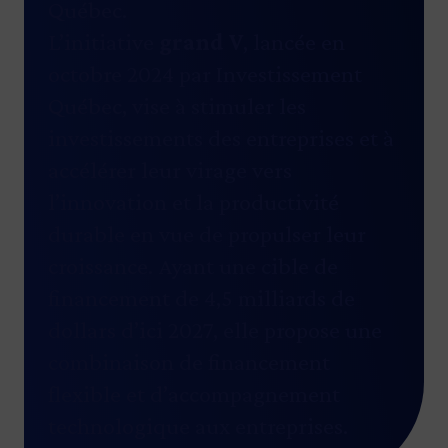
Québec.
L’initiative
grand V
, lancée en
octobre 2024 par Investissement
Québec, vise à stimuler les
investissements des entreprises et à
accélérer leur virage vers
l’innovation et la productivité
durable en vue de propulser leur
croissance. Ayant une cible de
financement de 4,5 milliards de
dollars d’ici 2027, elle propose une
combinaison de financement
flexible et d’accompagnement
technologique aux entreprises.