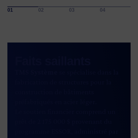
Faits saillants
TMS Système
se spécialise dans la
fabrication de structures pour la
construction de bâtiments
préfabriqués en acier léger.
Le soutien financier comprend un
prêt de 2 175 000 $ provenant du
programme ESSOR, administré par