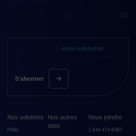
Suivez-nous
Abonnez-vous à
notre infolettre!
Restez informé des projets qui façonnent
l’économie du Québec.
S'abonner
Nos solutions
Nos autres
Nous joindre
sites
Prêts
1 844 474-6367