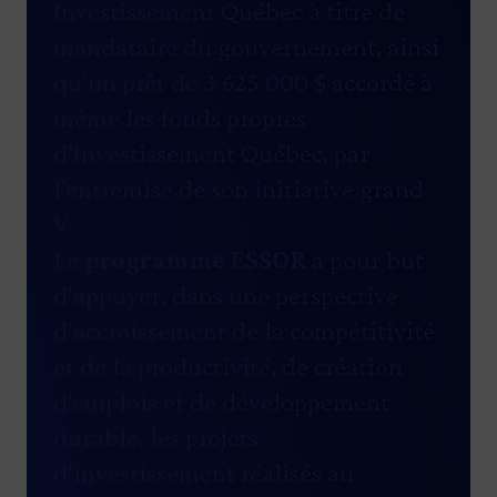
Investissement Québec à titre de
mandataire du gouvernement, ainsi
qu’un prêt de 3 625 000 $ accordé à
même les fonds propres
d’Investissement Québec, par
l’entremise de son initiative grand
V.
Le
programme ESSOR
a pour but
d’appuyer, dans une perspective
d’accroissement de la compétitivité
et de la productivité, de création
d’emplois et de développement
durable, les projets
d’investissement réalisés au