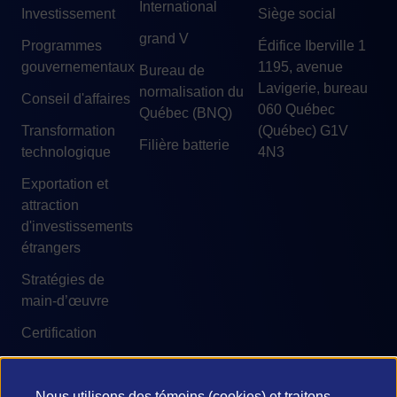
International
Investissement
Siège social
grand V
Programmes
Édifice Iberville 1
gouvernementaux
1195, avenue
Bureau de
Lavigerie, bureau
normalisation du
Conseil d'affaires
060 Québec
Québec (BNQ)
Transformation
(Québec) G1V
Filière batterie
technologique
4N3
Exportation et
attraction
d'investissements
étrangers
Stratégies de
main-d’œuvre
Certification
Nous utilisons des témoins (cookies) et traitons