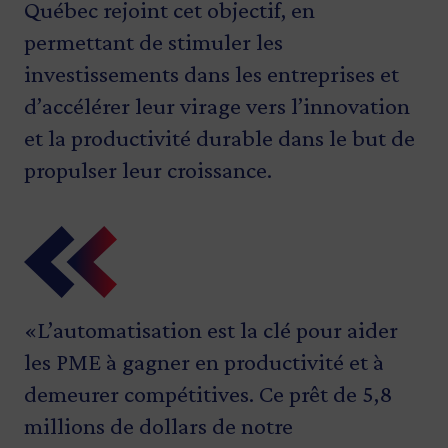
Québec rejoint cet objectif, en
permettant de stimuler les
investissements dans les entreprises et
d’accélérer leur virage vers l’innovation
et la productivité durable dans le but de
propulser leur croissance.
«L’automatisation est la clé pour aider
«En soutenant cette entreprise locale
«Notre initiative grand V est conçue
«Nous sommes fiers de poursuivre notre
les PME à gagner en productivité et à
dans son projet d’automatisation, on lui
pour aider les entreprises québécoises à
croissance grâce au prêt d’Investissement
demeurer compétitives. Ce prêt de 5,8
donne des outils pour gagner en
passer à la vitesse supérieure en misant
Québec. Depuis vingt-cinq ans, TMS
millions de dollars de notre
efficacité dans le domaine de la
sur l’innovation. Le soutien accordé à
Système se distingue dans la