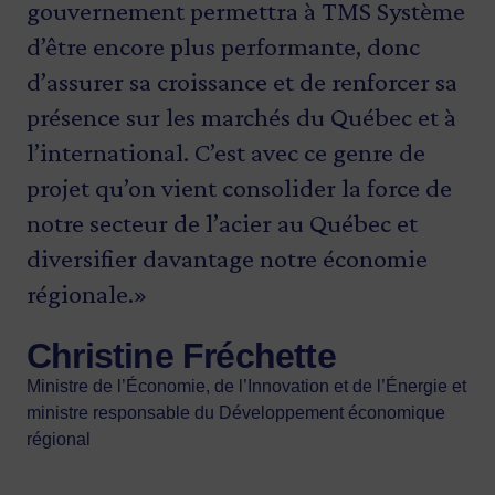
gouvernement permettra à TMS Système
construction de bâtiments préfabriqués,
TMS Système contribuera à automatiser
construction de bâtiments préfabriqués,
d’être encore plus performante, donc
mais également pour contrer la pénurie
ses opérations pour accroître sa
réalisant chaque année plus de 3 000
d’assurer sa croissance et de renforcer sa
de main-d’œuvre qui touche notre
productivité et ainsi consolider son rôle
unités d’habitations grâce à
présence sur les marchés du Québec et à
région. Nous sommes fiers de l’aider à
clé dans le secteur de l’acier.»
l’engagement de ses 275 employés. La
l’international. C’est avec ce genre de
poursuivre son développement, qui
modernisation et l’automatisation de
Bicha Ngo
projet qu’on vient consolider la force de
contribuera à la vitalité économique de
nos équipements de production nous
Présidente-directrice générale d’Investissement Québec
notre secteur de l’acier au Québec et
la région de la Chaudière-Appalaches.»
permettront d’augmenter notre capacité
diversifier davantage notre économie
pour répondre à la demande croissante
Stéphanie Lachance
régionale.»
en logements préfabriqués, consolidant
Députée de Bellechasse et adjointe parlementaire de la
ainsi notre position de leader dans
ministre responsable de l’Administration
Christine Fréchette
l’industrie.»
gouvernementale et présidente du Conseil du trésor
Ministre de l’Économie, de l’Innovation et de l’Énergie et
(volets efficacité de l’État et gouvernance)
ministre responsable du Développement économique
Gilbert Roy
régional
Président de TMS Système