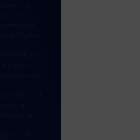
ation et la
on et la
e autres des
insi qu’Hydro-
855 000 $ issu
à titre de
provenant des
s d’acier. Elle
ierie, la
ction de la
millions de