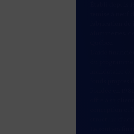
Établi depuis 1
remise à neuf d
fabrication de 
alumineries, de
Québec.
L’aide financiè
du programme E
mandataire du 
fonds propres 
Fondée en 1981
offre à sa clie
conception et l
structure d’aci
Le soutien fina