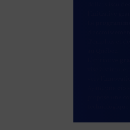
dollars issu de
l’initiative gra
Le
programm
d’accroissement
d’emplois et de
au Québec.
L’initiative
gra
vise à stimuler
vers l’innovati
Ayant une cible
propose une co
technologique 