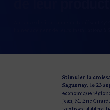
de leur product
Annonce de financements totalisant 4,44
l’aménagement de leurs installations à S
Stimuler la crois
Saguenay, le 23 s
économique régional
Jean, M. Éric Girar
totalisant 4,44 mill