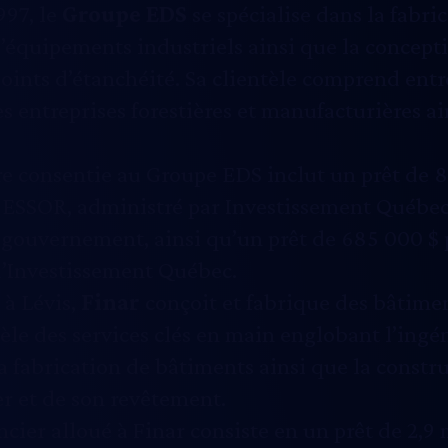
997, le
Groupe EDS
se spécialise dans la fabric
’équipements industriels ainsi que la concepti
joints d’étanchéité. Sa clientèle comprend entr
s entreprises forestières et manufacturières a
re consentie au Groupe EDS inclut un prêt de 
SSOR, administré par Investissement Québec 
gouvernement, ainsi qu’un prêt de 685 000 $ 
d’Investissement Québec.
 à Lévis,
Finar
conçoit et fabrique des bâtiment
ntèle des services clés en main englobant l’ingén
a fabrication de bâtiments ainsi que la constru
er et de son revêtement.
ncier alloué à Finar consiste en un prêt de 2,9 