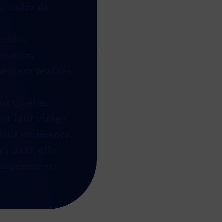
le cadre de
ective
création
sement réalisés
ent Québec,
rer leur virage
leur croissance.
i 2027, elle
ompagnement