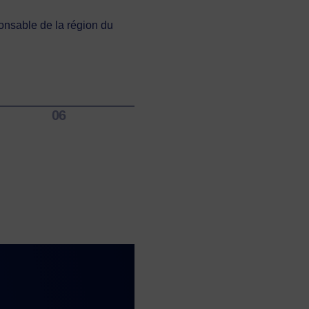
é.»
onsable de la région du