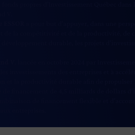
s fonds propres d’Investissement Québec dans 
nd V.
e ESSOR
a pour but d’appuyer, dans une persp
 de la compétitivité et de la productivité, de 
 développement durable, les projets d’investis
nd V
, lancée en octobre 2024 par Investissem
 les investissements des entreprises et à accélé
on et la productivité durable afin de propulser 
 de financement de 4,5 milliards de dollars d’ic
mbinaison de financement flexible et d’acc
aux entreprises.