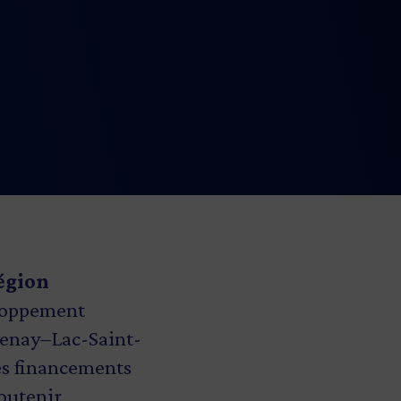
région
loppement
uenay–Lac-Saint-
es financements
soutenir