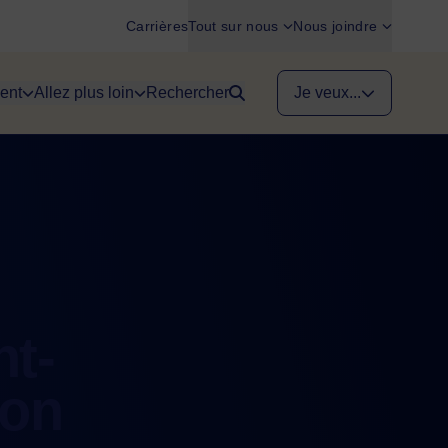
Carrières
Tout sur nous
Nous joindre
ent
Allez plus loin
Rechercher
Je veux...
t-
ion