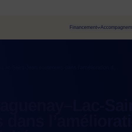
Financement
Accompagnem
c-Saint-Jean soutenues dans l’amélioration d...
aguenay–Lac-Sain
 dans l’améliorat