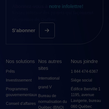
Abonnez-vous à
notre infolettre!
Restez informé des projets qui façonnent
l’économie du Québec.
S'abonner
Nos solutions
Nos autres
Nous joindre
sites
Prêts
1 844 474-6367
International
Investissement
Siège social
grand V
Programmes
Édifice Iberville 1
gouvernementaux
1195, avenue
Bureau de
Lavigerie, bureau
normalisation du
Conseil d'affaires
060 Québec
Québec (BNQ)