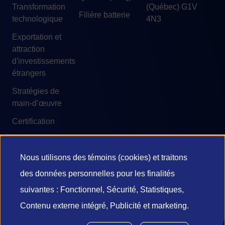
Transformation
(Québec) G1V
Filière batterie
technologique
4N3
Exportation et
attraction
d'investissements
étrangers
Stratégies de
main-d’œuvre
Certification
Nous utilisons des témoins (cookies) et traitons
Utilisation
des données personnelles pour les finalités
© 2026 Investissement Québec
des
suivantes : Fonctionnel, Sécurité, Statistiques,
Accessibilité
Conditions d'utilisation
Contenu externe intégré, Publicité et marketing.
données
Confidentialité et vie privée
Diffusion de l’information