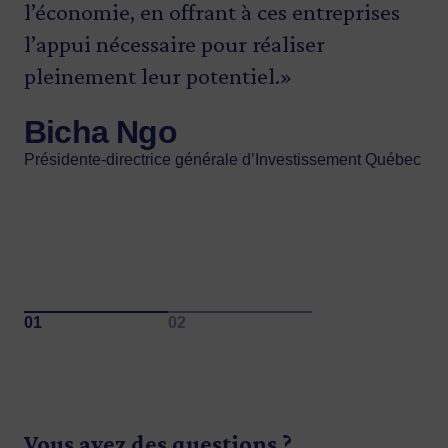
l’économie, en offrant à ces entreprises
aux coopératives et aux organismes à but
l’appui nécessaire pour réaliser
non lucratif un accompagnement
pleinement leur potentiel.»
stratégique et des solutions de
financement adaptées, afin qu’elles
Bicha Ngo
puissent croître et contribuer à la vitalité
Présidente-directrice générale d’Investissement Québec
de nos régions.»
Annie Cloutier
Directrice, Financement tourisme et économie sociale
Vous avez des questions ?