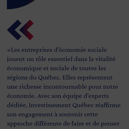
«Les entreprises d’économie sociale
«L’économie sociale est bien plus qu’un
jouent un rôle essentiel dans la vitalité
modèle d’affaires, c’est une façon de
économique et sociale de toutes les
bâtir un Québec plus solidaire et
régions du Québec. Elles représentent
durable. Dans le contexte économique
une richesse incontournable pour notre
actuel, marqué par l’incertitude et les
économie. Avec son équipe d’experts
tensions géopolitiques, des modèles
dédiée, Investissement Québec réaffirme
d’affaires plus ouverts, solidaires et
son engagement à soutenir cette
démocratiques sont plus que bienvenus.
approche différente de faire et de penser
Notre équipe est mobilisée pour offrir