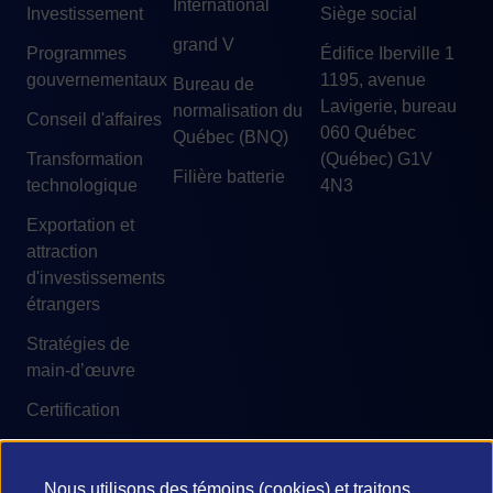
International
Investissement
Siège social
grand V
Programmes
Édifice Iberville 1
gouvernementaux
1195, avenue
Bureau de
Lavigerie, bureau
normalisation du
Conseil d'affaires
060 Québec
Québec (BNQ)
Transformation
(Québec) G1V
Filière batterie
technologique
4N3
Exportation et
attraction
d'investissements
étrangers
Stratégies de
main-d’œuvre
Certification
Nous utilisons des témoins (cookies) et traitons