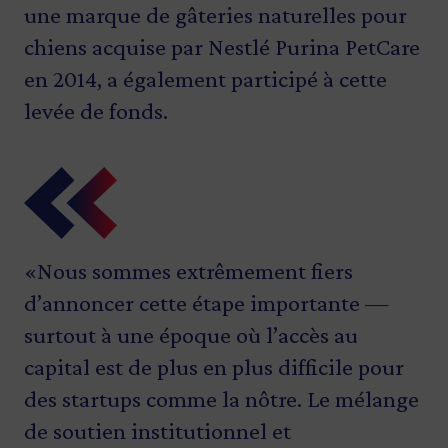
une marque de gâteries naturelles pour
chiens acquise par Nestlé Purina PetCare
en 2014, a également participé à cette
levée de fonds.
«Nous sommes extrêmement fiers
«Grâce à ses produits novateurs,
«Investissement Québec est fier de
«Pendant le temps que j’ai passé avec les
d’annoncer cette étape importante —
Healthybud s’impose de plus en plus, au
contribuer à la croissance de Healthybud
fondateurs de Healthybud, Kyle et Dana,
surtout à une époque où l’accès au
Québec et en Amérique du Nord, en tant
grâce à cette ronde de financement, qui
j’ai vu leur résilience, leur détermination
capital est de plus en plus difficile pour
que chef de file en matière de nutrition
permet d’attirer des partenaires
et leur engagement profond envers leur
des startups comme la nôtre. Le mélange
animale. On continue d’appuyer les
investisseurs privés. Cette intervention
vision. Ce sont exactement le type
de soutien institutionnel et
entreprises qui, comme elle, investissent
permettra à l’entreprise de poursuivre
d’entrepreneurs capables de transformer