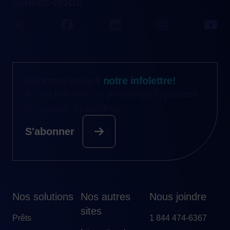
Suivez-nous
Abonnez-vous à
notre infolettre!
Restez informé des projets qui façonnent
l’économie du Québec.
S'abonner
Nos solutions
Nos autres
Nous joindre
sites
Prêts
1 844 474-6367