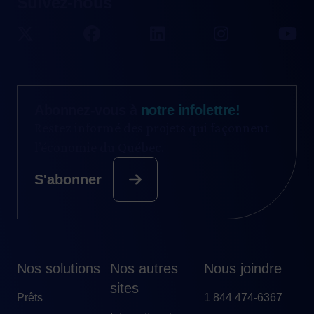
Suivez-nous
Abonnez-vous à
notre infolettre!
Restez informé des projets qui façonnent
l’économie du Québec.
S'abonner
Nos solutions
Nos autres
Nous joindre
sites
Prêts
1 844 474-6367