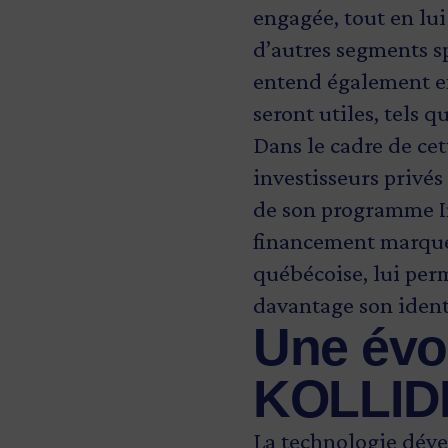
engagée, tout en lu
d’autres segments sp
entend également ex
seront utiles, tels q
Dans le cadre de ce
investisseurs privés
de son programme I
financement marque 
québécoise, lui per
davantage son ident
Une évo
KOLLI
La technologie dév