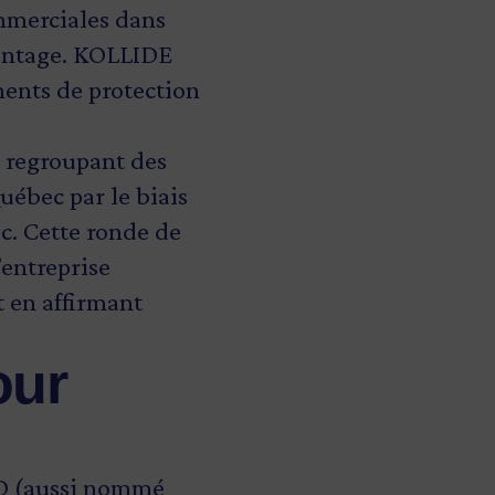
ommerciales dans
avantage. KOLLIDE
ents de protection
t regroupant des
uébec par le biais
. Cette ronde de
’entreprise
t en affirmant
our
3D (aussi nommé