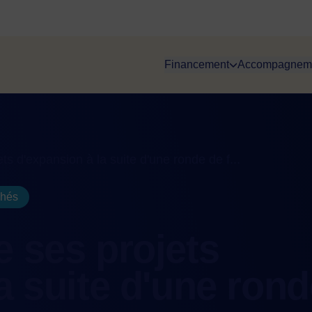
Financement
Accompagnem
ts d'expansion à la suite d'une ronde de f...
chés
e ses projets
a suite d'une rond