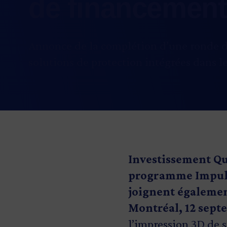
de financement
Annonce de la complétion d’une ronde 
solutions de protection intégrées dans l
Investissement Qu
programme Impulsi
joignent égalemen
Montréal, 12 sept
l’impression 3D de 