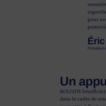
essentie
expertis
pour nou
protect
Éri
Président 
Un appu
KOLLIDE bénéficiera
dans le cadre de so