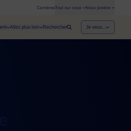
Carrières
Tout sur nous
Nous joindre
ent
Allez plus loin
Rechercher
Je veux...
e