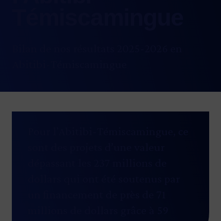
Témiscamingue
Bilan de nos résultats 2025-2026 en
Abitibi-Témiscamingue
Pour l’Abitibi-Témiscamingue, ce
sont des projets d’une valeur
dépassant les 237 millions de
dollars qui ont été soutenus par
un financement de près de 71
millions de dollars grâce à 59