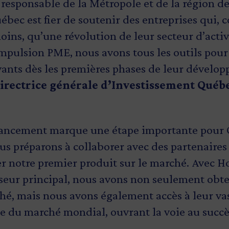
 responsable de la Métropole et de la région d
ébec est fier de soutenir des entreprises qui,
ins, qu’une révolution de leur secteur d’activ
Impulsion PME, nous avons tous les outils pou
ants dès les premières phases de leur dévelo
irectrice générale d’Investissement Québ
nancement marque une étape importante pour O
son approche innovante et durable pour la fabr
a propose une solution innovante afin de rédui
us préparons à collaborer avec des partenaire
est dans une position unique pour conquérir u
 C’est d’ailleurs la seule entreprise au Canada 
er notre premier produit sur le marché. Avec
é laitier. En utilisant des cellules mammaires
 qui est en lien direct avec nos objectifs visa
sseur principal, nous avons non seulement obt
Opalia peut mieux servir la clientèle en consta
ier État carboneutre en Amérique d’ici 2050 »
hé, mais nous avons également accès à leur vas
 des produits laitiers plus respectueux de l'
on, ministre de l’Économie, de l’Innovation et
se du marché mondial, ouvrant la voie au succè
ttre le goût, la fonctionnalité ou les avantag
e responsable du Développement économique r
able de la Métropole et de la région de Montré