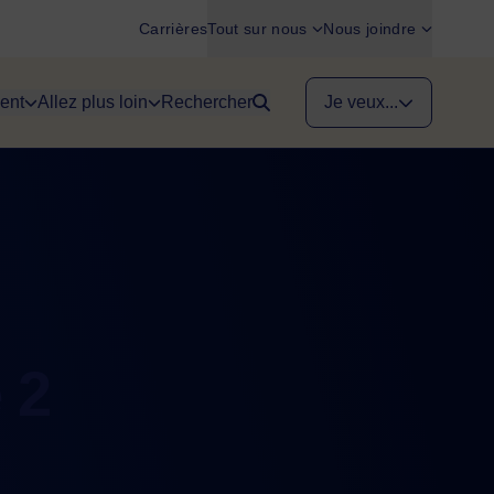
Carrières
Tout sur nous
Nous joindre
ent
Allez plus loin
Rechercher
Je veux...
 2