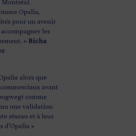
e Montréal.
 comme Opalia,
ités pour un avenir
r accompagner les
ppement. »
Bicha
ec
palia alors que
ication du lait,
re nos émissions de
s commerciaux avant
ne part importante
à utiliser cette
 Hoogwegt comme
 au lieu de l'animal
nt à faire du Québec
enu une validation
nte évolution qui
, mentionne Pierre
te réseau et à leur
environnement sans
 de l’Énergie,
s d'Opalia »
es nutritionnels.
égional et ministre
al.