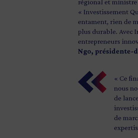
régional et ministre
« Investissement Qu
entament, rien de mo
plus durable. Avec 
entrepreneurs innov
Ngo, présidente-d
« Ce fi
Grâce à 
« Opali
nous no
Opalia 
carbone.
de lanc
du march
méthode,
investi
entier, 
le prem
de marc
demande
Fitzgibb
experti
comprome
ministr
respons