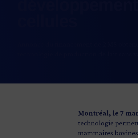
développement 
cellules
Annonce du financement de 2 M$ obtenu 
technologie de production de lait sans 
Montréal, le 7 ma
technologie permetta
mammaires bovines, a