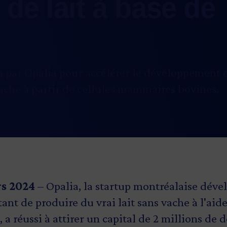
de lait à base de
par Opalia pour accélérer le développement 
vache à partir de cellules mammaires bovines.
rs 2024
– Opalia, la startup montréalaise dév
nt de produire du vrai lait sans vache à l'aide
 réussi à attirer un capital de 2 millions de d