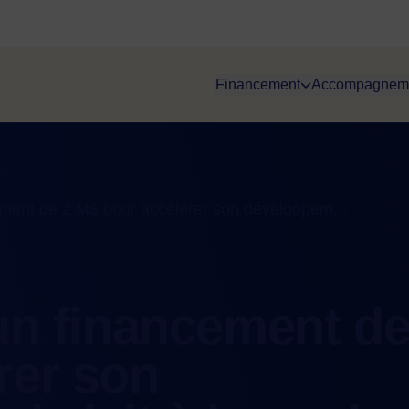
Financement
Accompagnem
ement de 2 M$ pour accélérer son développem...
un financement de
rer son