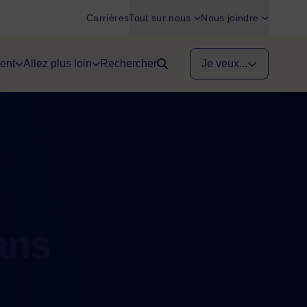
Carrières
Tout sur nous
Nous joindre
ent
Allez plus loin
Rechercher
Je veux...
ans