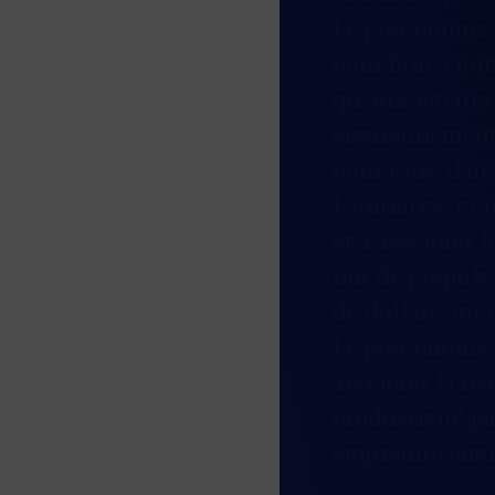
Le programme
pour faire croî
qu’aux acteurs
environnement 
pour tous, dans
L’initiative gr
et à accélérer 
but de propulse
de dollars ont 
Le programme
accélérer la ré
productivité pa
empreinte env