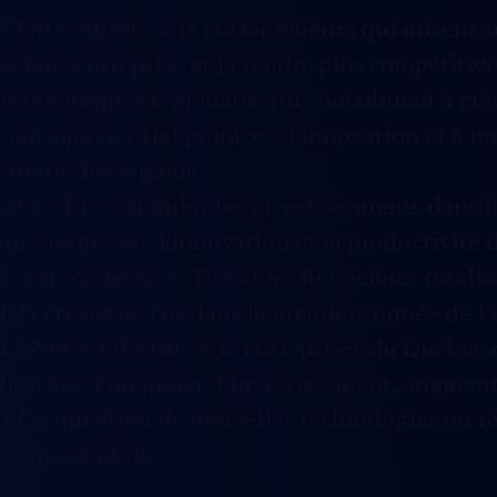
 CERI
s’adresse aux entrepreneurs qui misent s
tre leur entreprise et la rendre plus compétiti
 économiques régionaux qui contribuent à cré
entrepreneurial propice à l’innovation et à un
 toutes les régions.
and V
vise à stimuler les investissements dans l
leur virage vers l’innovation et la productivité
r leur croissance. Des aides financières totalis
déjà été octroyées dans la première année de l’i
 ESSOR
est destiné aux entreprises du Québec 
alisation d’un projet d’investissement, augment
r l’acquisition de nouvelles technologies ou r
ironnementale.