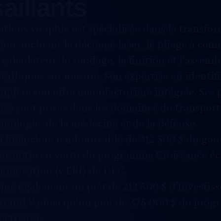
saillants
atière,
Graphie
est spécialisée dans la transfo
ion, incluant la découpe laser, le pliage à c
alculateur, le soudage, la finition et l’assem
alliques sur mesure. Son expertise en identif
mplète son offre manufacturière intégrée. Ses 
s sont prisés dans les domaines du transport,
hnologie, de la médecine et de la défense.
n financière remboursable de 312 500 $ du g
onsentie en vertu du programme Croissance 
l’innovation (CERI) de DEC.
ique également un prêt de 212 500 $ d’Investi
ve grand V ainsi qu’un prêt de 375 000 $ du pr
uctivité).