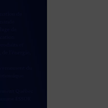
rmation de
ommande
blage de
ication
produits et
 de l’énergie,
ouvernement du
économique
ssement Québec
ogramme ESSOR