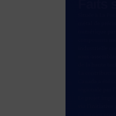
Faits 
Située à La Poc
métal de précis
numérique par c
composants mét
industrielle co
sous-assemblage
de la haute tec
La contributio
Canada a été c
régionale par 
Le projet impl
via l’initiati
(Chantier prod