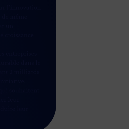
ur l’innovation
ve de même
er un
e croissance
es entreprises
 durable dans le
ant 2 milliards
nitiative.
qui souhaitent
er leur
éduire leur