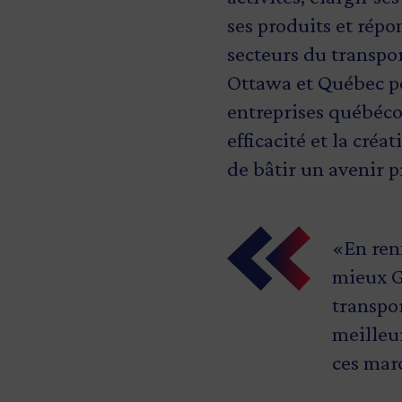
ses produits et rép
secteurs du transpor
Ottawa et Québec po
entreprises québécoi
efficacité et la cré
de bâtir un avenir p
«En ren
«Les pe
«Les PM
«C’est 
mieux G
nos col
priorit
du sect
transpor
du Cana
environn
qui pré
meilleur
à rester
context
Cet inv
ces mar
moderni
fortes, 
demeure
hauteme
façon e
industri