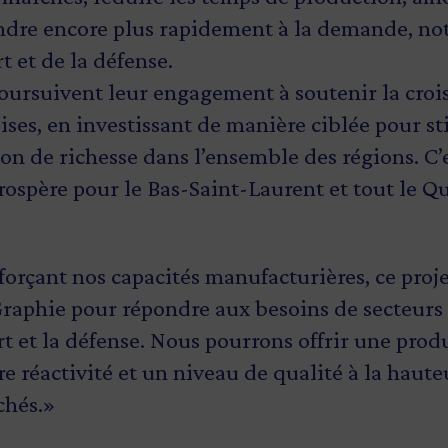
ondre encore plus rapidement à la demande, n
t et de la défense.
ursuivent leur engagement à soutenir la croi
ses, en investissant de manière ciblée pour st
ation de richesse dans l’ensemble des régions. C’
rospère pour le Bas-Saint-Laurent et tout le Q
forçant nos capacités manufacturières, ce proj
tites et moyennes entreprises sont au cœur d
E comme Graphie sont essentielles pour nos ré
important pour notre gouvernement de souteni
raphie pour répondre aux besoins de secteurs
lectivités et du plan de croissance économiq
é pour le gouvernement du Québec de leur offr
eur manufacturier. Nous avons la volonté d’app
t et la défense. Nous pourrons offrir une prod
da. Grâce à cet investissement, notre gouver
ement d’affaires stimulant qui favorise leur r
sentent un potentiel de retombées économiques
e réactivité et un niveau de qualité à la haute
 compétitive, à étendre et à diversifier ses mar
e économique actuel, on doit investir pour ren
estissement permet à une entreprise bien impl
chés.»
ser ses processus de fabrication. Dans un con
résilientes et compétitives. Encourager la produ
r performante et innovante et de s’adapter à l
nt concurrentiel, des investissements stratég
fficace de protéger notre économie.»
e.»