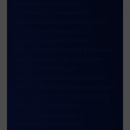
fabrication, l’énergie, la
construction, les ressources
naturelles, la défense ainsi que le
secteur gouvernemental.
L’appui comprend des aides
financières de 966 898 $ provenant
majoritairement du programme
ESSOR, administré par
Investissement Québec à titre de
mandataire du gouvernement, ainsi
qu’un prêt de 395 000 $ accordé à
même les fonds propres
d’Investissement Québec.
Rappelons que JRV avait