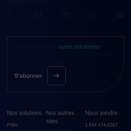
Suivez-nous
Abonnez-vous à
notre infolettre!
Restez informé des projets qui façonnent
l’économie du Québec.
S'abonner
Nos solutions
Nos autres
Nous joindre
sites
Prêts
1 844 474-6367