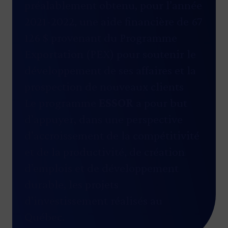
préalablement obtenu, pour l’année
2021-2022, une aide financière de 67
126 $ provenant du Programme
Exportation (PEX) pour soutenir le
développement de ses affaires et la
prospection de nouveaux clients
Le programme
ESSOR
a pour but
d’appuyer, dans une perspective
d’accroissement de la compétitivité
et de la productivité, de création
d’emplois et de développement
durable, les projets
d’investissement réalisés au
Québec.