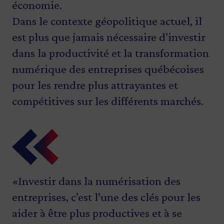
économie.
Dans le contexte géopolitique actuel, il
est plus que jamais nécessaire d’investir
dans la productivité et la transformation
numérique des entreprises québécoises
pour les rendre plus attrayantes et
compétitives sur les différents marchés.
«Investir dans la numérisation des
«Cet investissement majeur de notre
«Pour Investissement Québec, investir
«Cette transformation numérique
entreprises, c’est l’une des clés pour les
gouvernement permet à un acteur
dans la transformation numérique, c’est
représente bien plus qu’une simple mise
aider à être plus productives et à se
important de notre région d’accélérer
miser sur l’avenir de nos entreprises et
à jour technologique. Elle marque un