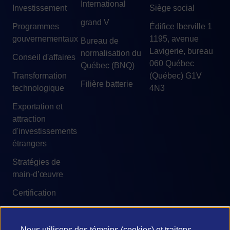
International
Investissement
Siège social
grand V
Programmes
Édifice Iberville 1
gouvernementaux
1195, avenue
Bureau de
Lavigerie, bureau
normalisation du
Conseil d'affaires
060 Québec
Québec (BNQ)
Transformation
(Québec) G1V
Filière batterie
technologique
4N3
Exportation et
attraction
d'investissements
étrangers
Stratégies de
main-d’œuvre
Certification
Nous utilisons des témoins (cookies) et traitons