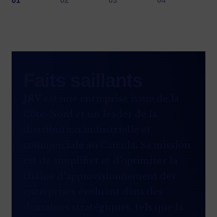
Faits saillants
JRV
est une entreprise issue de la
Côte-Nord et un leader de la
distribution industrielle et
commerciale au Canada. Sa mission
est de simplifier et d’optimiser la
chaîne d’approvisionnement des
entreprises évoluant dans des
domaines stratégiques, tels que la