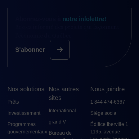
Abonnez-vous à
notre infolettre!
Restez informé des projets qui façonnent
l’économie du Québec.
S'abonner
Nos solutions
Nos autres
Nous joindre
sites
Prêts
1 844 474-6367
International
Investissement
Siège social
grand V
Programmes
Édifice Iberville 1
gouvernementaux
1195, avenue
Bureau de