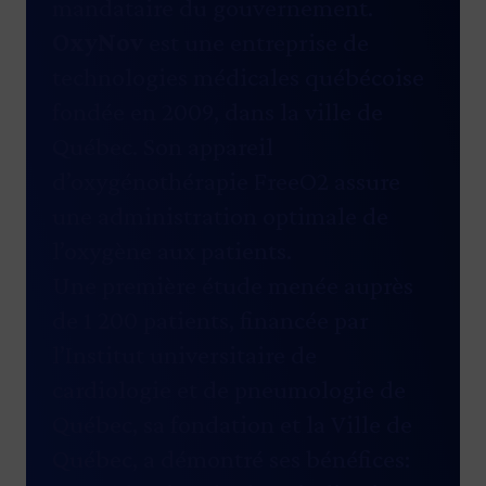
mandataire du gouvernement.
OxyNov
est une entreprise de
technologies médicales québécoise
fondée en 2009, dans la ville de
Québec. Son appareil
d’oxygénothérapie FreeO2 assure
une administration optimale de
l’oxygène aux patients.
Une première étude menée auprès
de 1 200 patients, financée par
l’Institut universitaire de
cardiologie et de pneumologie de
Québec, sa fondation et la Ville de
Québec, a démontré ses bénéfices: