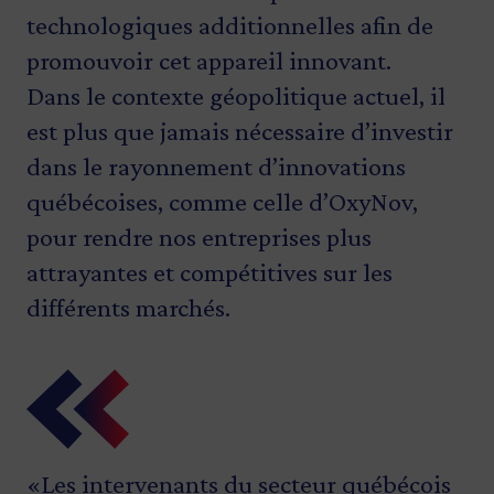
technologiques additionnelles afin de
promouvoir cet appareil innovant.
Dans le contexte géopolitique actuel, il
est plus que jamais nécessaire d’investir
dans le rayonnement d’innovations
québécoises, comme celle d’OxyNov,
pour rendre nos entreprises plus
attrayantes et compétitives sur les
différents marchés.
«Les intervenants du secteur québécois
«OxyNov est une fière entreprise de
«OxyNov jouit d’une position
«Merci au gouvernement du Québec