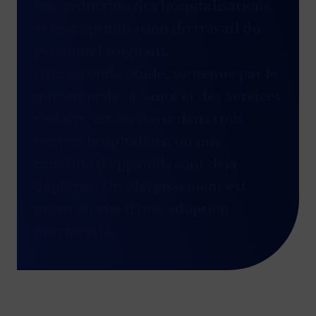
une réduction des hospitalisations
et une optimisation du travail du
personnel soignant.
Une seconde étude, soutenue par le
ministère de la Santé et des Services
sociaux, est en cours dans trois
centres hospitaliers, où une
centaine d’appareils sont déjà
déployés. Un élargissement est
prévu en vue d’une adoption
provinciale.