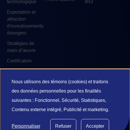
technologique
4N3
Exportation et
attraction
d'investissements
étrangers
Stratégies de
main-d’œuvre
Certification
Nous utilisons des témoins (cookies) et traitons
Utilisation
des données personnelles pour les finalités
© 2026 Investissement Québec
des
suivantes : Fonctionnel, Sécurité, Statistiques,
Accessibilité
Conditions d'utilisation
Contenu externe intégré, Publicité et marketing.
données
Confidentialité et vie privée
Diffusion de l’information
personnelles
Gestion des témoins
Personnaliser
Refuser
Accepter