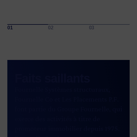
Présidente-directrice générale d’Investissement Québec
Faits saillants
Fournelle Systèmes structuraux,
Fournelle Co et Les Placements P.F.
font partie du
Groupe Fournelle
, qui
exerce des activités à titre de
promoteur immobilier depuis 1975.