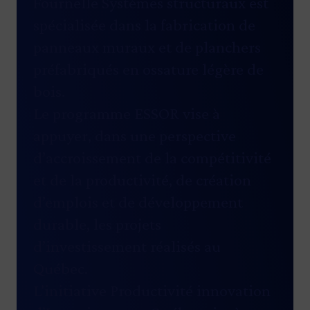
Fournelle Systèmes structuraux est
spécialisée dans la fabrication de
panneaux muraux et de planchers
préfabriqués en ossature légère de
bois.
Le
programme ESSOR
vise à
appuyer, dans une perspective
d’accroissement de la compétitivité
et de la productivité, de création
d’emplois et de développement
durable, les projets
d’investissement réalisés au
Québec.
L’initiative
Productivité innovation