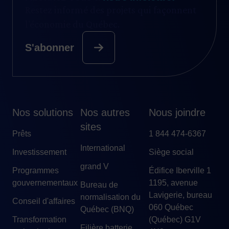
Restez informé des projets qui façonnent
l’économie du Québec.
S'abonner
Nos solutions
Nos autres
Nous joindre
sites
Prêts
1 844 474-6367
International
Investissement
Siège social
grand V
Programmes
Édifice Iberville 1
gouvernementaux
1195, avenue
Bureau de
Lavigerie, bureau
normalisation du
Conseil d'affaires
060 Québec
Québec (BNQ)
Transformation
(Québec) G1V
Filière batterie