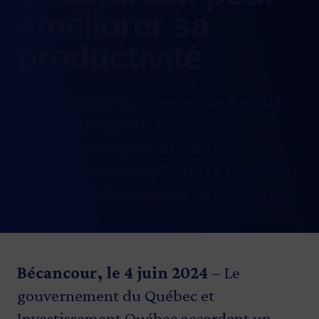
améliorer sa
productivité
Annonce d’un financement de 2,86 M$
accordé à Fournelle Systèmes
structuraux pour construire une
nouvelle usine de 22 700 pi² à Bécancour
et déployer deux chaînes de production.
Bécancour, le 4 juin 2024
– Le
gouvernement du Québec et
Investissement Québec accordent un