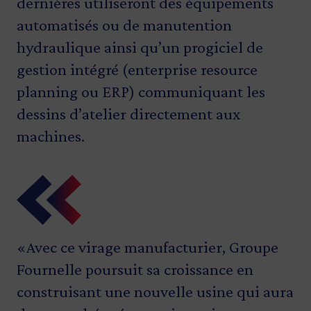
dernières utiliseront des équipements
automatisés ou de manutention
hydraulique ainsi qu’un progiciel de
gestion intégré (enterprise resource
planning ou ERP) communiquant les
dessins d’atelier directement aux
machines.
«Avec ce virage manufacturier, Groupe
«Les entreprises manufacturières
«Investissement Québec est heureux de
Fournelle poursuit sa croissance en
doivent investir et innover pour se
soutenir les projets de croissance et de
construisant une nouvelle usine qui aura
démarquer de la concurrence. En
modernisation d’une entreprise qui