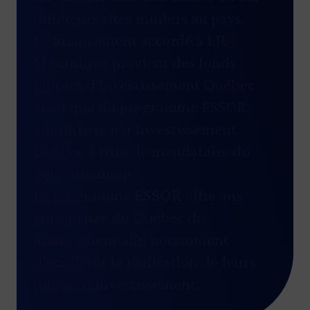
différents sites miniers au pays.
Le financement accordé à LJL
Mécanique provient des fonds
propres d’Investissement Québec
ainsi que du programme ESSOR,
administré par Investissement
Québec à titre de mandataire du
gouvernement.
Le programme
ESSOR
offre aux
entreprises du Québec du
financement afin notamment
d’accélérer la réalisation de leurs
projets d’investissement.