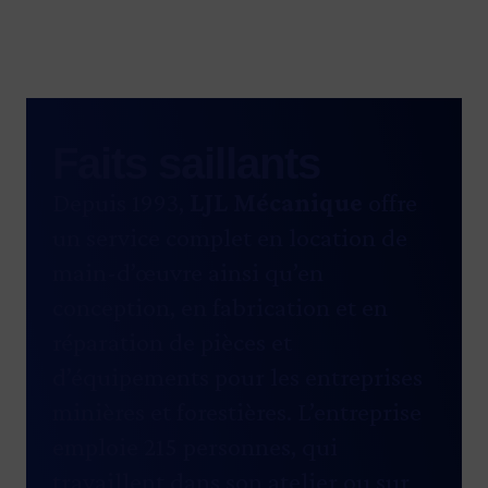
Faits saillants
Depuis 1993,
LJL Mécanique
offre
un service complet en location de
main-d’œuvre ainsi qu’en
conception, en fabrication et en
réparation de pièces et
d’équipements pour les entreprises
minières et forestières. L’entreprise
emploie 215 personnes, qui
travaillent dans son atelier ou sur