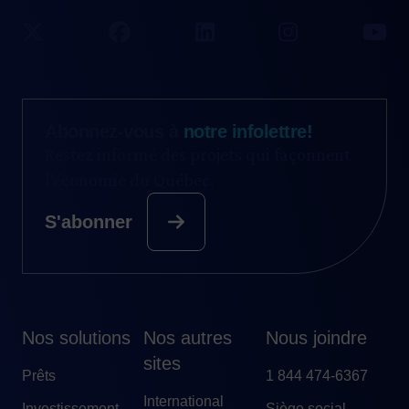
Abonnez-vous à
notre infolettre!
Restez informé des projets qui façonnent
l’économie du Québec.
S'abonner
Nos solutions
Nos autres
Nous joindre
sites
Prêts
1 844 474-6367
International
Investissement
Siège social