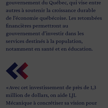
gouvernement du Québec, qui vise entre
autres à soutenir la croissance durable
de l’économie québécoise. Les retombées
financières permettront au
gouvernement d’investir dans les
services destinés à la population,
notamment en santé et en éducation.
«Avec cet investissement de près de 1,3
«Les entreprises qui, comme LJL
«LJL Mécanique est un employeur de
«Depuis plus de trente ans, LJL
«Grâce à ses nouveaux équipements, LJL
million de dollars, on aide LJL
Mécanique, mettent sur pied des projets
choix dans la région. Cet appui va lui
Mécanique poursuit sa croissance en
Mécanique a renforcé sa position de
Mécanique à concrétiser sa vision pour
de modernisation contribuent à la
permettre d’offrir un milieu de travail
répondant aux besoins des entreprises
leader dans la conception et la