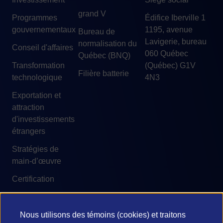
grand V
Programmes
Édifice Iberville 1
gouvernementaux
1195, avenue
Bureau de
Lavigerie, bureau
normalisation du
Conseil d'affaires
060 Québec
Québec (BNQ)
Transformation
(Québec) G1V
Filière batterie
technologique
4N3
Exportation et
attraction
d'investissements
étrangers
Stratégies de
main-d’œuvre
Certification
Nous utilisons des témoins (cookies) et traitons