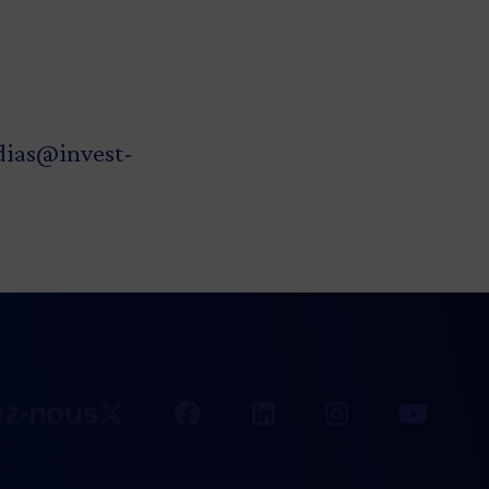
ias@invest-
ez-nous