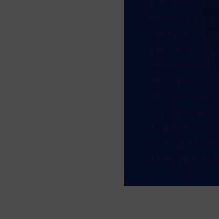
plus de 3 500 d
Soucy est un gr
fabrique des sy
pour les plus 
distribuant di
l’entreprise em
Unis, au Brésil 
Le programme E
du gouvernemen
la compétitivit
développement 