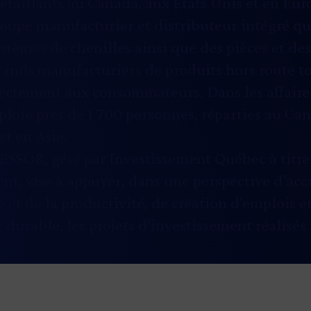
étaillants au Canada, aux États Unis et en Eur
oupe manufacturier et distributeur intégré qu
stèmes de chenilles ainsi que des pièces et des
grands manufacturiers de produits hors route t
rectement aux consommateurs. Dans les affaires
ploie près de 1 700 personnes, réparties au Can
et en Asie.
SSOR, géré par Investissement Québec à titr
t, vise à appuyer, dans une perspective d’acc
é et de la productivité, de création d’emplois e
durable, les projets d’investissement réalisés