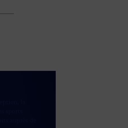
eption, la
es sports
its auprès de