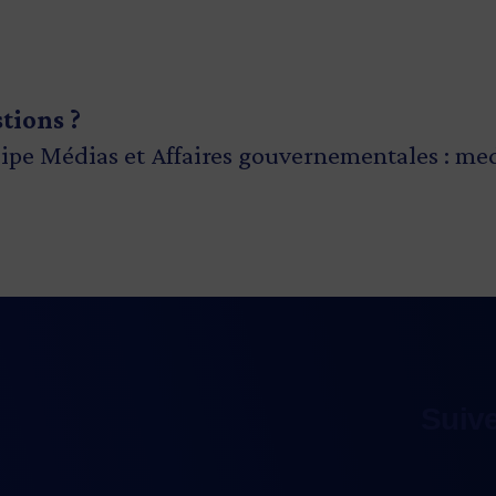
stions ?
ipe Médias et Affaires gouvernementales :
med
Suiv