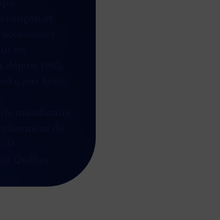
ope.
i conçoit et
 accessoires
out en
 depuis 1967,
ada, aux États-
e de mandataire
roissement de
t de
 au Québec.