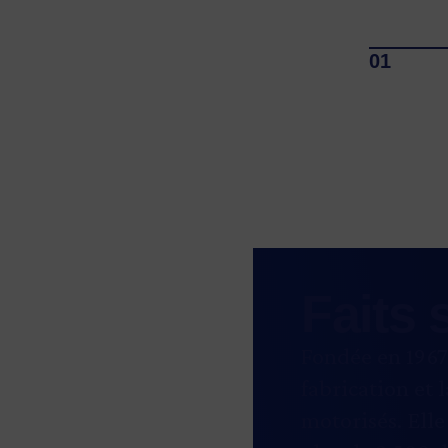
Faits 
Fondée en 1967,
fabrication et 
motorisés. Ell