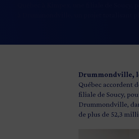
Québec à Kimpex, une filiale de Soucy, 
à Drummondville, un projet totalisant pl
Drummondville, l
Québec accordent des
filiale de Soucy, po
Drummondville, dans
de plus de 52,3 mill
Image