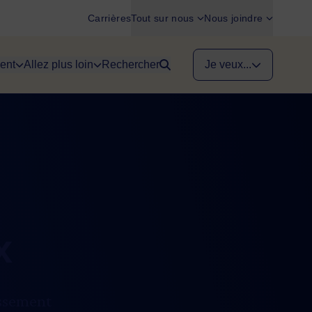
Carrières
Tout sur nous
Nous joindre
ent
Allez plus loin
Rechercher
Je veux...
x
issement