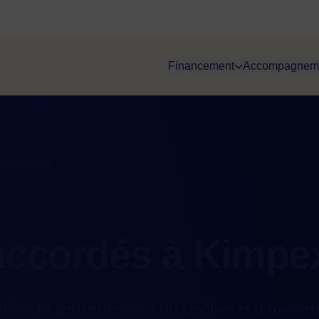
Financement
Accompagnem
 à Kimpex
accordés à Kimpe
 prêts du gouvernement du Québec et d’Invest