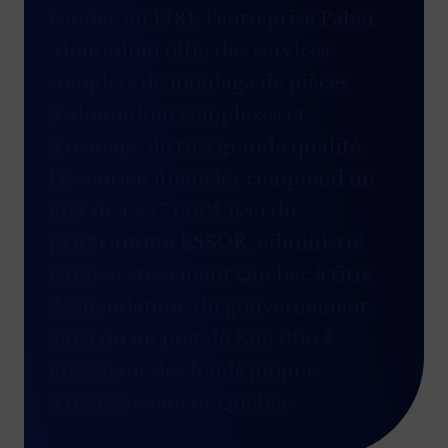
Fondée en 1981, l’entreprise Paber
Aluminium offre des services
complets de moulage de pièces
d’aluminium complexes et
d’usinage de très grande qualité.
Le soutien financier comprend un
prêt de 1 297 000$ issu du
programme ESSOR
, administré
par Investissement Québec à titre
de mandataire du gouvernement,
ainsi qu’un prêt de 860 000 $
provenant des fonds propres
d’Investissement Québec.