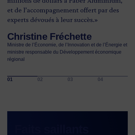
millions de dollars à Paber Aluminium,
hautement performants. Bravo à toute
Nous remercions grandement
Bicha Ngo
et de l’accompagnement offert par des
l’équipe!»
Investissement Québec pour son soutien
Présidente-directrice générale d’Investissement Québec
experts dévoués à leur succès.»
continu envers notre entreprise et nos
Mathieu Rivest
nombreux projets.»
Christine Fréchette
Député de la Côte-du-Sud
Bryan Paris
Ministre de l’Économie, de l’Innovation et de l’Énergie et
ministre responsable du Développement économique
Président de Paber Aluminium
régional
Faits saillants