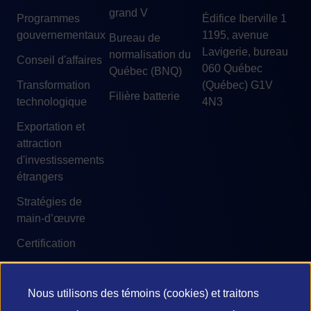
grand V
Programmes
Édifice Iberville 1
gouvernementaux
1195, avenue
Bureau de
Lavigerie, bureau
normalisation du
Conseil d'affaires
060 Québec
Québec (BNQ)
Transformation
(Québec) G1V
Filière batterie
technologique
4N3
Exportation et
attraction
d'investissements
étrangers
Stratégies de
main-d’œuvre
Certification
Nous utilisons des témoins (cookies) et traitons