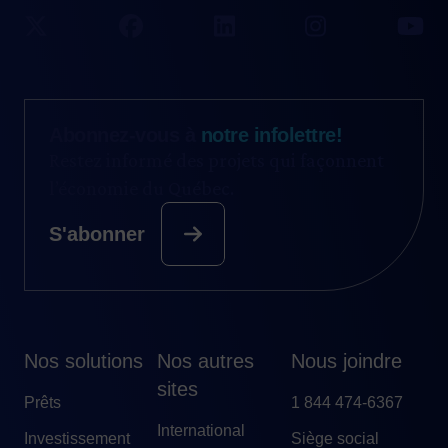
Abonnez-vous à
notre infolettre!
Restez informé des projets qui façonnent
l’économie du Québec.
S'abonner
Nos solutions
Nos autres
Nous joindre
sites
Prêts
1 844 474-6367
International
Investissement
Siège social