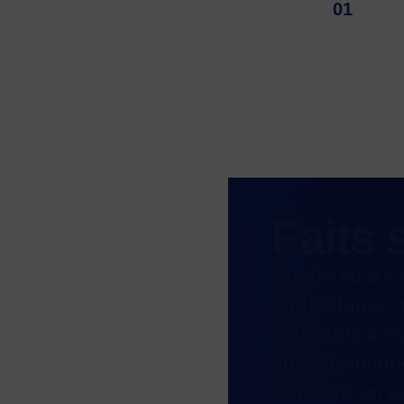
Faits 
Fondée en 200
synthétiques, u
fabricants serv
une soixantain
constante en r