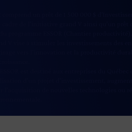
 comprend un prêt de 1 500 000 $ d’Investis
 cadre de l’initiative grand V ainsi qu’un prêt 
2 du programme ESSOR (Chantier productivité).
and V
vise à stimuler les investissements des ent
virage vers l’innovation et la productivité dur
croissance.
 ESSOR
est destiné aux entreprises du Québec 
alisation d’un projet d’investissement, augment
r l’acquisition de nouvelles technologies ou r
ironnementale.