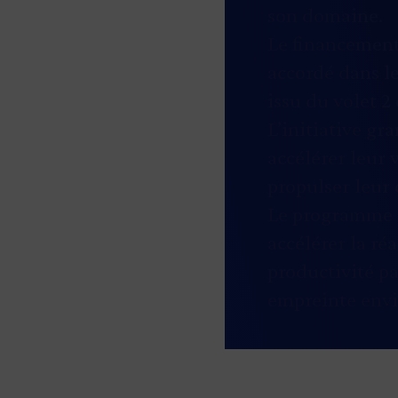
son domaine.
Le financement
accordé dans le
issu du volet 
L’initiative gr
accélérer leur 
propulser leur 
Le programme
accélérer la ré
productivité pa
empreinte env