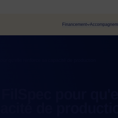
Financement
Accompagnem
ur qu'elle renforce sa capacité de production
FilSpec pour qu'e
acité de producti