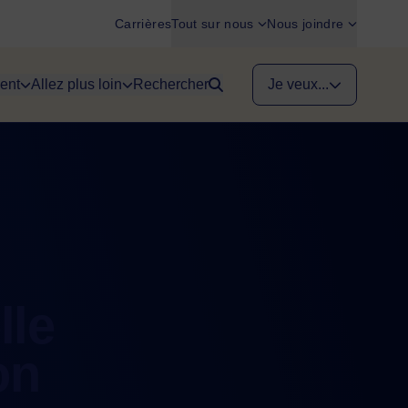
Carrières
Tout sur nous
Nous joindre
ent
Allez plus loin
Rechercher
Je veux...
lle
on