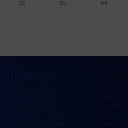
saillants
4,
FilSpec
produit, à partir de fibres naturelles, 
ne grande variété de fils textiles techniques d
ant les secteurs militaire, industriel et médica
e de clients en Amérique du Nord et investit d
echerche et développement pour demeurer un 