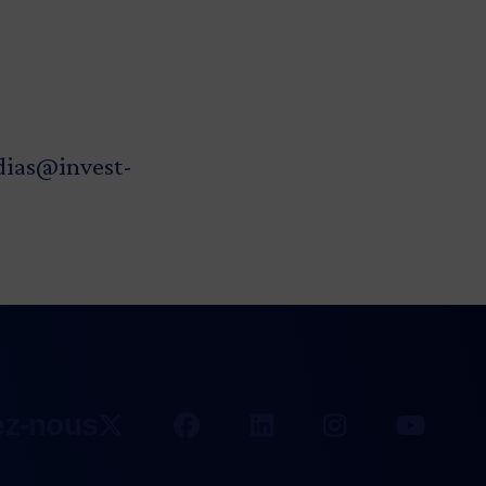
ias@invest-
ez-nous