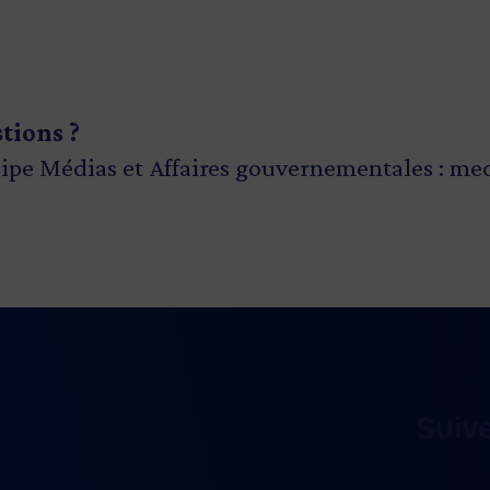
stions ?
ipe Médias et Affaires gouvernementales :
med
Suiv