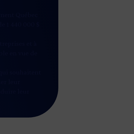
sement Québec
de 1 440 000 $
reprises et à
able en vue de
qui souhaitent
er leur
éduire leur