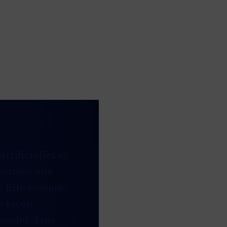
artificielles et
estinés aux
l. Elle compte
e façon
leader dans