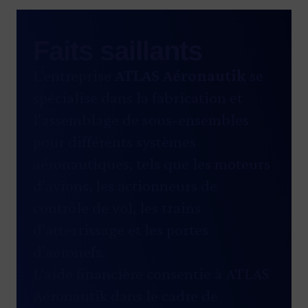
Faits saillants
L’entreprise
ATLAS Aéronautik
se
spécialise dans la fabrication et
l’assemblage de sous-ensembles
pour différents systèmes
aéronautiques, tels que les moteurs
d’avions, les actionneurs de
contrôle de vol, les trains
d’atterrissage et les portes
d’aéronefs.
L’aide financière consentie à ATLAS
Aéronautik dans le cadre de