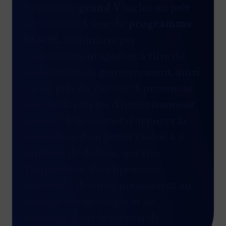
l’initiative
grand V
inclut un prêt
de 900 000 $ issu du
programme
ESSOR
, administré par
Investissement Québec à titre de
mandataire du gouvernement, ainsi
qu’un prêt de 750 000 $ provenant
des fonds propres d’Investissement
Québec. Elle permet d’appuyer la
réalisation d’un projet évalué à 3
millions de dollars, qui vise
l’acquisition d’équipements
innovants destinés notamment au
taillage d’engrenages et au
polissage pour le secteur de