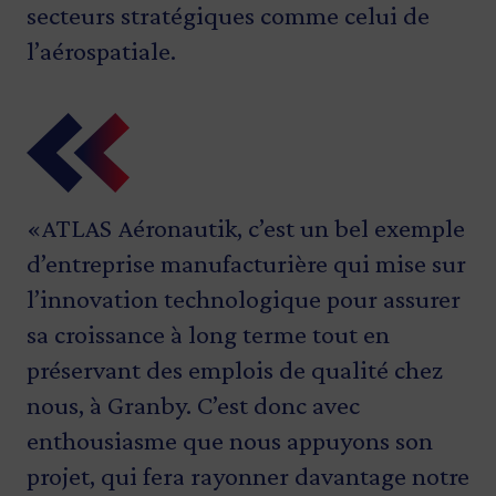
secteurs stratégiques comme celui de
l’aérospatiale.
«ATLAS Aéronautik, c’est un bel exemple
«Les secteurs de l’aérospatiale et de la
«En développant des secteurs
«Grâce à cette aide financière, nous
d’entreprise manufacturière qui mise sur
défense représentent des occasions
stratégiques forts, notamment
pouvons accélérer la mise en œuvre de
l’innovation technologique pour assurer
d’affaires importantes pour les
l’aérospatiale, le Québec génère des
notre plan stratégique visant à devenir
sa croissance à long terme tout en
entreprises québécoises. Nos PME,
retombées économiques importantes qui
un partenaire incontournable pour les
préservant des emplois de qualité chez
comme ATLAS Aéronautik, jouent un rôle
stimulent la croissance de PME comme
systèmes mécaniques aérospatiaux. Nous
nous, à Granby. C’est donc avec
clé en apportant leur savoir-faire et leur
ATLAS Aéronautik. Dans un secteur qui
développons ici, au Québec, une
enthousiasme que nous appuyons son
capacité d’innovation à ces filières
évolue aussi rapidement, il est essentiel
expertise qui est reconnue
projet, qui fera rayonner davantage notre
stratégiques. En soutenant leur
d’investir de façon continue pour être en
mondialement.»