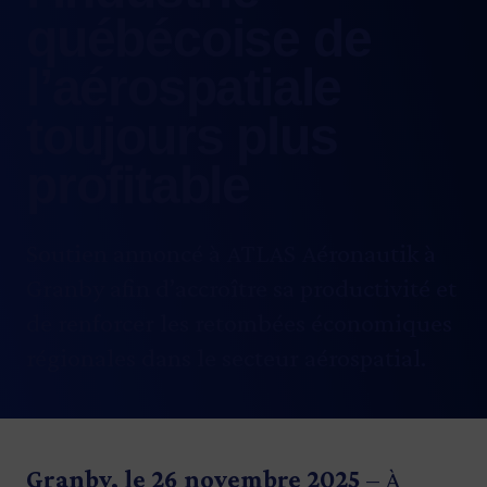
québécoise de
l’aérospatiale
toujours plus
profitable
Soutien annoncé à ATLAS Aéronautik à
Granby afin d’accroître sa productivité et
de renforcer les retombées économiques
régionales dans le secteur aérospatial.
Granby, le 26 novembre 2025
– À