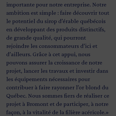
importante pour notre entreprise. Notre
l’innovation, la productivité et la
grande fierté pour le Québec, mais aussi
nouvelle usine à Bromont, notre
ambition est simple : faire découvrir tout
croissance dans un secteur
un pilier économique important pour
gouvernement réaffirme son
le potentiel du sirop d’érable québécois
bioalimentaire important pour le
plusieurs de nos régions. Avec ce projet,
engagement envers le développement
en développant des produits distinctifs,
Québec. Ce projet contribue à
on veut transformer davantage ce
économique de Brome-Missisquoi. Ce
de grande qualité, qui pourront
moderniser la transformation
produit phare ici, au Québec, pour créer
projet témoigne de la vitalité de notre
rejoindre les consommateurs d’ici et
alimentaire, à créer des emplois de
plus de valeur chez nous et soutenir
région et de notre capacité à faire
d’ailleurs. Grâce à cet appui, nous
qualité et à positionner les produits de
toute la filière acéricole. C’est une
rayonner notre savoir-faire acéricole.»
pouvons assurer la croissance de notre
l’érable sur de nouveaux marchés, ici
excellente nouvelle pour nos
Isabelle Charest
projet, lancer les travaux et investir dans
comme à l’international.»
acériculteurs, qui travaillent avec
Députée de Brome-Missisquoi
les équipements nécessaires pour
rigueur, et pour nos entreprises, qui
Bicha Ngo
contribuer à faire rayonner l’or blond du
développent de nouveaux marchés pour
Présidente-directrice générale d’Investissement Québec
Québec. Nous sommes fiers de réaliser ce
les produits de l’érable. Notre
projet à Bromont et de participer, à notre
gouvernement va continuer d’appuyer
façon, à la vitalité de la filière acéricole.»
les projets qui renforcent la