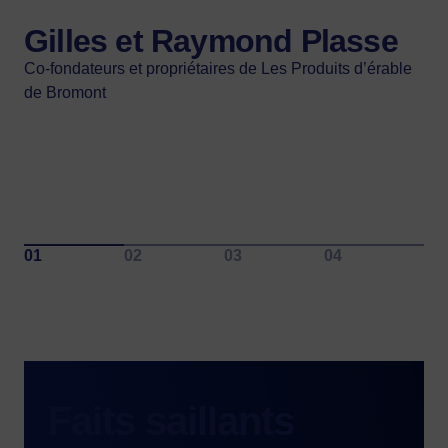
compétitivité de notre secteur
Gilles et Raymond Plasse
bioalimentaire et qui font rayonner le
Co-fondateurs et propriétaires de Les Produits d’érable
savoir-faire québécois.»
de Bromont
Donald Martel
Ministre de l’Agriculture, des Pêcheries et de
l’Alimentation
Faits saillants