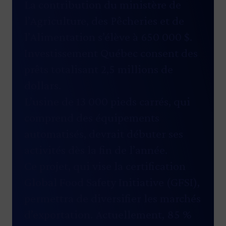
La contribution du ministère de
l’Agriculture, des Pêcheries et de
l’Alimentation s’élève à 650 000 $.
Investissement Québec consent des
prêts totalisant 2,5 millions de
dollars.
L’usine de 13 000 pieds carrés, qui
comprend des équipements
automatisés, devrait débuter ses
activités dès la fin de l’année.
Ce projet, qui vise la certification
Global Food Safety Initiative (GFSI),
permettra de diversifier les marchés
d’exportation. Actuellement, 85 %