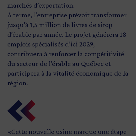
marchés d’exportation.
À terme, l’entreprise prévoit transformer
jusqu’à 1,5 million de livres de sirop
d’érable par année. Le projet générera 18
emplois spécialisés d’ici 2029,
contribuera à renforcer la compétitivité
du secteur de l’érable au Québec et
participera à la vitalité économique de la
région.
«Cette nouvelle usine marque une étape
«Avec ce soutien, on mise sur
«L’érable, c’est non seulement une
«En soutenant la construction de cette