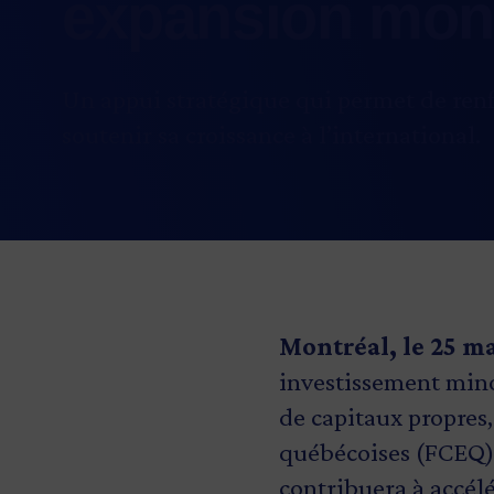
expansion mon
Un appui stratégique qui permet de renfo
soutenir sa croissance à l’international.
Montréal, le 25 m
investissement mino
de capitaux propres,
québécoises (FCEQ)
contribuera à accél