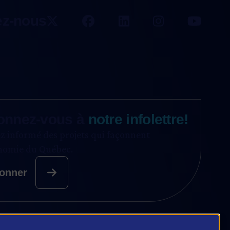
ez-nous
onnez-vous à
notre infolettre!
z informé des projets qui façonnent
onomie du Québec.
onner