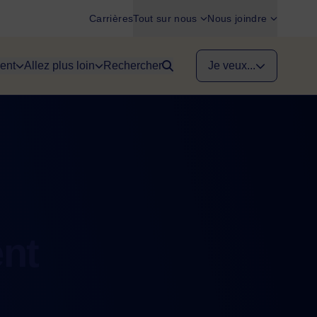
Carrières
Tout sur nous
Nous joindre
ent
Allez plus loin
Rechercher
Je veux...
ent