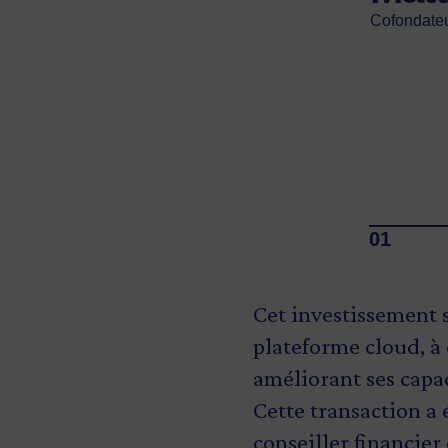
Bic
cette f
Cofondateu
Cofondateu
concurre
Présidente
Jean
Ministre de
Stratégie m
Cet investissement s
plateforme cloud, à é
améliorant ses capac
Cette transaction a 
conseiller financier 