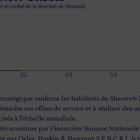
ha Ngo
açon que nous créons une économie du savoir fo
r et cochef de la direction de Sherweb
r et cochef de la direction de Sherweb
ntielle. »
-directrice générale d'Investissement Québec
 Boulet
 l’Économie, de l’Innovation et de l’Énergie, ministre du Travail
aritime et ministre responsable de la région de la Mauricie
tratégique renforce les habiletés de Sherweb à
tendre ses offres de service et à réaliser des a
ités à l’échelle mondiale.
été soutenue par Financière Banque Nationale I
et par Osler, Hoskin & Harcourt S.E.N.C.R.L./s.r.