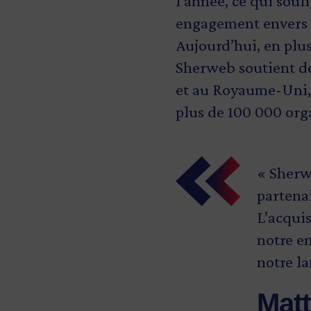
l’année, ce qui soul
engagement envers l
Aujourd’hui, en plu
Sherweb soutient dé
et au Royaume-Uni, 
plus de 100 000 org
« Sherwe
« Sherw
« L'inte
« Nos p
partena
discipl
transfo
même. C
L’acqui
expansio
renforc
permet 
notre e
Québec 
classe 
de parto
notre la
ambitio
nous aid
besoin p
l’Estrie
l’échell
Mat
Pete
à la cré