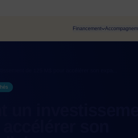
Financement
Accompagnem
tissement de 125 M$ pour accélérer son expa...
chés
t un investissem
 accélérer son