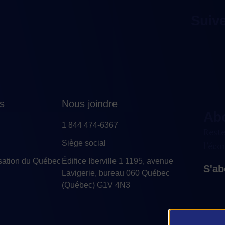
Suiv
es
Nous joindre
Ab
1 844 474-6367
Reste
Siège social
l’éc
sation du Québec
Édifice Iberville 1 1195, avenue
S'ab
Lavigerie, bureau 060 Québec
(Québec) G1V 4N3