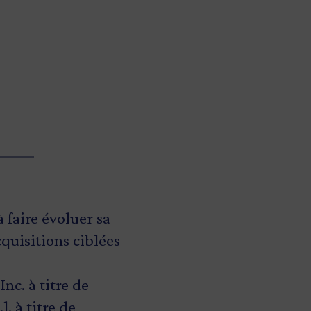
rte et
, ministre responsable de la
 faire évoluer sa
cquisitions ciblées
nc. à titre de
l. à titre de