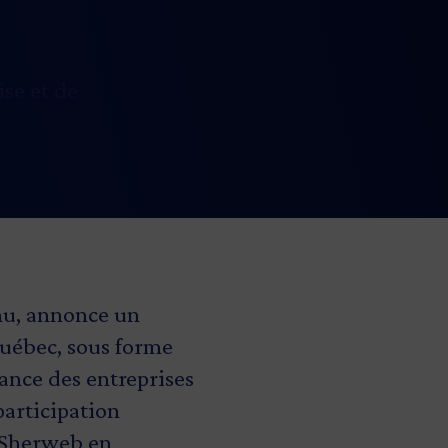
se et de
nu, annonce un
Québec, sous forme
ance des entreprises
articipation
e Sherweb en