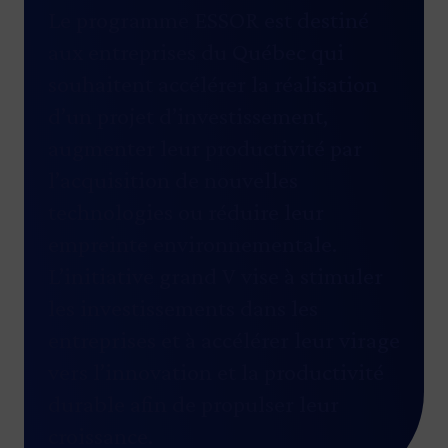
Le programme ESSOR
est destiné
aux entreprises du Québec qui
souhaitent accélérer la réalisation
d’un projet d’investissement,
augmenter leur productivité par
l’acquisition de nouvelles
technologies ou réduire leur
empreinte environnementale.
L’initiative grand V
vise à stimuler
les investissements dans les
entreprises et à accélérer leur virage
vers l’innovation et la productivité
durable afin de propulser leur
croissance.