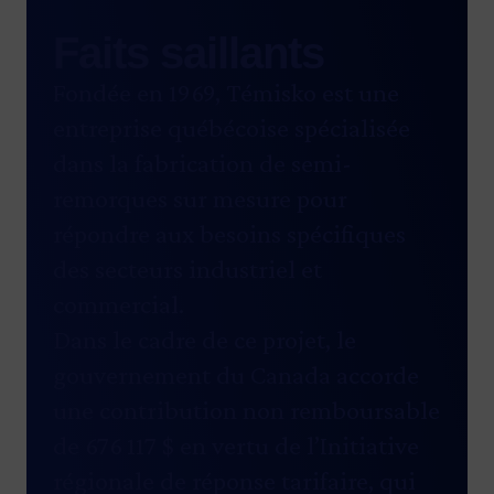
Faits saillants
Fondée en 1969,
Témisko
est une
entreprise québécoise spécialisée
dans la fabrication de semi-
remorques sur mesure pour
répondre aux besoins spécifiques
des secteurs industriel et
commercial.
Dans le cadre de ce projet, le
gouvernement du Canada accorde
une contribution non remboursable
de 676 117 $ en vertu de
l’Initiative
régionale de réponse tarifaire
, qui