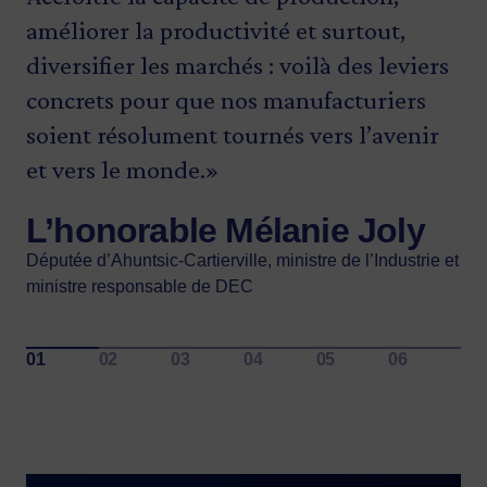
ministre délégué aux Régions pour l’Abitibi-
Bernard Drainville
Bicha Ngo
améliorer la productivité et surtout,
Témiscamingue
Daniel Bernard
Ministre de l’Économie, de l’Innovation et de l’Énergie et
Présidente-directrice générale d’Investissement Québec
diversifier les marchés : voilà des leviers
ministre responsable de la Stratégie maritime
Député de Rouyn-Noranda–Témiscamingue et ministre
concrets pour que nos manufacturiers
délégué à l’Économie et aux Petites et Moyennes
soient résolument tournés vers l’avenir
Entreprises
et vers le monde.»
L’honorable Mélanie Joly
Députée d’Ahuntsic-Cartierville, ministre de l’Industrie et
ministre responsable de DEC