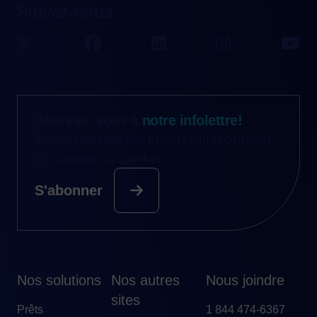
Suivez-nous
Abonnez-vous à
notre infolettre!
Restez informé des projets qui façonnent
l’économie du Québec.
S'abonner
Nos solutions
Nos autres
Nous joindre
sites
Prêts
1 844 474-6367