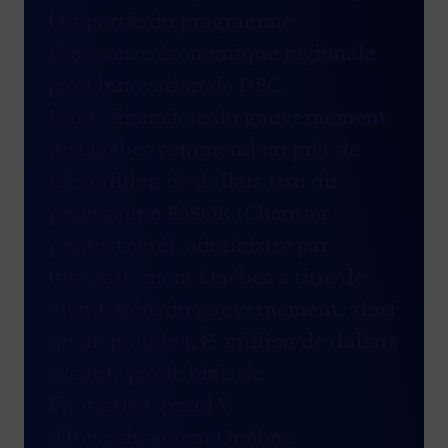
fait partie du programme
Croissance économique régionale
par l’innovation de DEC.
L’aide financière du gouvernement
du Québec comprend un prêt de
1,35 million de dollars issu du
programme ESSOR (Chantier
productivité), administré par
Investissement Québec à titre de
mandataire du gouvernement, ainsi
qu’un prêt de 1,35 million de dollars
accordé par le biais de
l’initiative grand V
d’Investissement Québec.