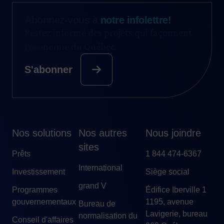
Abonnez-vous à
notre infolettre!
Restez informé des projets qui façonnent
l’économie du Québec.
S'abonner
Nos solutions
Nos autres
Nous joindre
sites
Prêts
1 844 474-6367
International
Investissement
Siège social
grand V
Programmes
Édifice Iberville 1
gouvernementaux
1195, avenue
Bureau de
Lavigerie, bureau
normalisation du
Conseil d'affaires