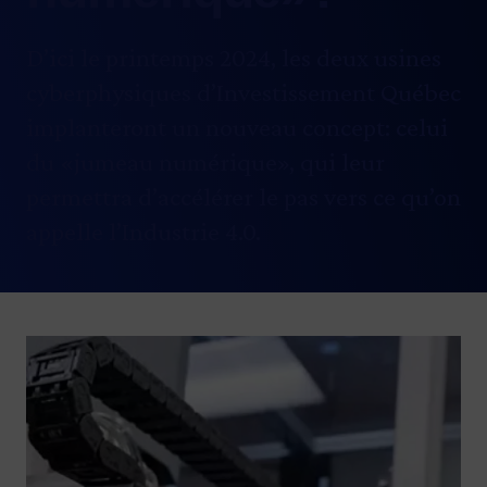
D’ici le printemps 2024, les deux usines
cyberphysiques d’Investissement Québec
implanteront un nouveau concept: celui
du «jumeau numérique», qui leur
permettra d’accélérer le pas vers ce qu’on
appelle l’Industrie 4.0.
Image