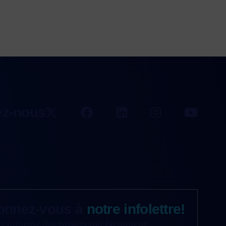
ez-nous
onnez-vous à
notre infolettre!
z informé des projets qui façonnent