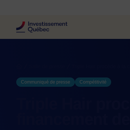
Fil d'Ariane
Salle de presse
Triple Hair procède à la 
Accueil
Communiqué de presse
Compétitivité
Triple Hair proc
financement de