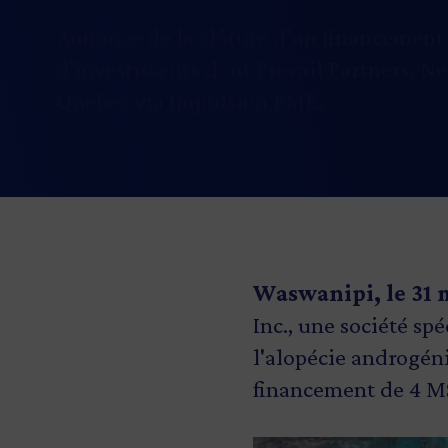
Annonce de la clôture d’un financement 
d’investisseurs dont Prevail Partners,
Québec via Impulsion PME.
Waswanipi, le 31 
Inc., une société s
l'alopécie androgéni
financement de 4 M$