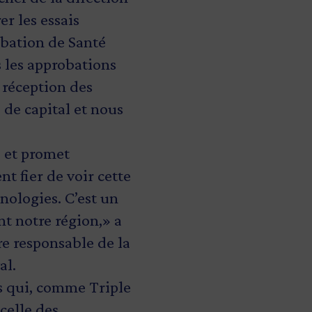
r les essais
obation de Santé
s les approbations
 réception des
 de capital et nous
e et promet
t fier de voir cette
ologies. C’est un
t notre région,» a
re responsable de la
al.
s qui, comme Triple
celle des