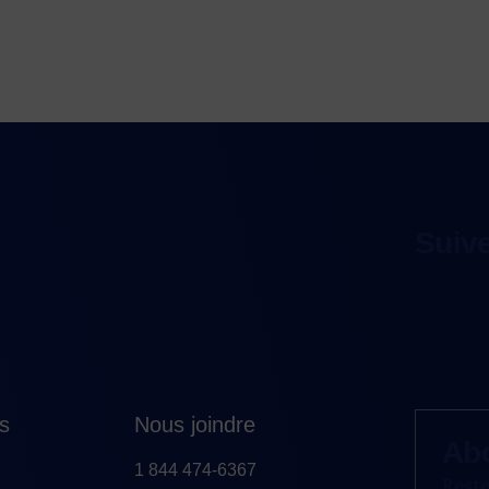
Suiv
es
Nous joindre
Ab
1 844 474-6367
Reste