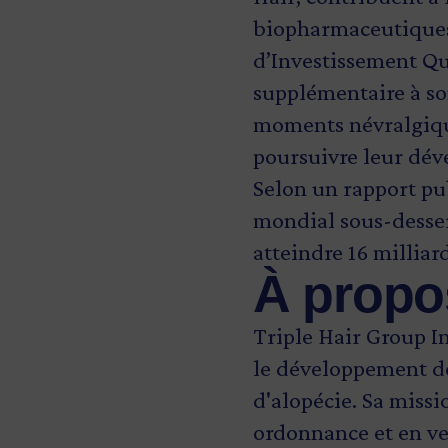
biopharmaceutiques,
d’Investissement Q
supplémentaire à so
moments névralgique
poursuivre leur dé
Selon un rapport pub
mondial sous-desser
atteindre 16 milliar
À propos
Triple Hair Group I
le développement de
d'alopécie. Sa missi
ordonnance et en ve