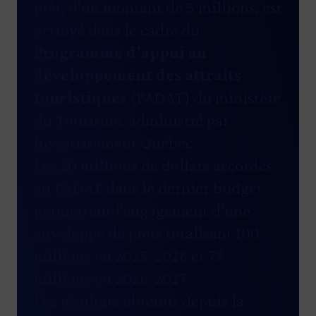
prêt, d’un montant de 5 millions, est
octroyé dans le cadre du
Programme d’appui au
développement des attraits
touristiques
(PADAT) du ministère
du Tourisme, administré par
Investissement Québec.
Les 20 millions de dollars accordés
au PADAT dans le dernier budget
permettent l’engagement d’une
enveloppe de prêts totalisant 100
millions en 2025-2026 et 75
millions en 2026-2027.
Les résultats obtenus depuis la