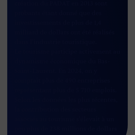
création du PADAT en 2013 sont
probants étant donné que des
investissements de plus de 1,4
milliard de dollars ont été réalisés
dans l’industrie touristique.
Le tourisme participe activement au
dynamisme économique du Bas-
Saint-Laurent. En 2024, on y
comptait plus de 490 entreprises
représentant plus de 5 710 emplois.
Selon les données les plus récentes,
la contribution des secteurs
associés au tourisme s’élevait à un
peu plus de 238 millions de dollars