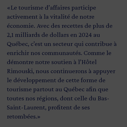
«Le tourisme d’affaires participe
«La croissance de l’Hôtel Rimouski passe
«L’agrandissement de notre salle de bal,
activement à la vitalité de notre
par l’agrandissement et la bonification
l’ajout de nouvelles chambres et la
économie. Avec des recettes de plus de
de son offre. Grâce à ces investissements,
modernisation de nos installations
2,1 milliards de dollars en 2024 au
l’entreprise pourra accueillir un plus
permettront d’accueillir davantage de
Québec, c’est un secteur qui contribue à
grand nombre de visiteurs et visiteuses
congrès d’envergure et de contribuer
enrichir nos communautés. Comme le
ainsi que saisir de nouvelles occasions
activement à la vitalité économique du
démontre notre soutien à l’Hôtel
liées au tourisme d’affaires. En appuyant
Bas-Saint-Laurent.»
Rimouski, nous continuerons à appuyer
la réalisation de projets porteurs comme
Éric St-Pierre
le développement de cette forme de
celui-ci, Investissement Québec
Directeur général du Centre de congrès de Rimouski
tourisme partout au Québec afin que
contribue concrètement au dynamisme
toutes nos régions, dont celle du Bas-
économique de la région et à la
Saint-Laurent, profitent de ses
prospérité du Québec.»
retombées.»
Bicha Ngo