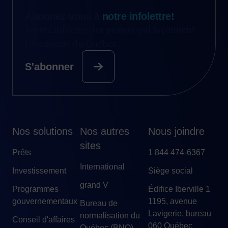
Abonnez-vous à
notre infolettre!
Restez informé des projets qui façonnent
l’économie du Québec.
S'abonner
Nos solutions
Nos autres
Nous joindre
sites
Prêts
1 844 474-6367
International
Investissement
Siège social
grand V
Programmes
Édifice Iberville 1
gouvernementaux
1195, avenue
Bureau de
Lavigerie, bureau
normalisation du
Conseil d'affaires
060 Québec
Québec (BNQ)