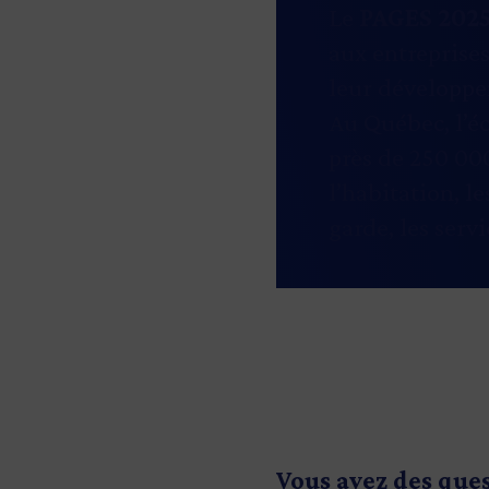
Le
PAGES 202
aux entreprises
leur développ
Au Québec, l’éc
près de 250 000
l’habitation, le
garde, les serv
Vous avez des que