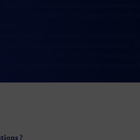
5-2030
vise à renforcer davantage l’écosystèm
 d’économie sociale et à les appuyer à toutes l
ement.
onomie sociale représente 11 360 entreprises, 
 emplois dans plusieurs secteurs d’activité, te
s arts et la culture, les loisirs et le tourisme, le
ices d’aide à domicile ainsi que les services pro
stions ?