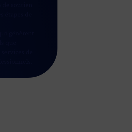
e de soutien
es étapes de
qui génèrent
ls que
s services de
fessionnels.