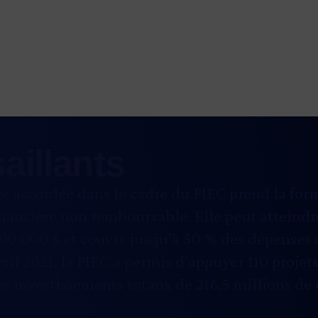
saillants
re accordée dans le cadre du PIEC prend la for
inancière non remboursable. Elle peut atteind
 000 $ et couvre jusqu’à 50 % des dépenses 
vril 2021, le PIEC a permis d’appuyer 110 projets
s investissements totaux de 216,5 millions de 