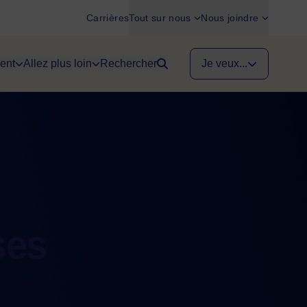
Carrières
Tout sur nous
Nous joindre
ent
Allez plus loin
Rechercher
Je veux...
ses