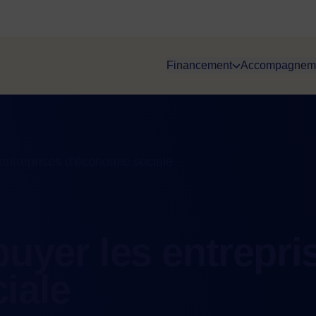
Financement
Accompagnem
entreprises d’économie sociale
uyer les entrepri
iale