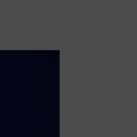
me d’une
re un montant
admissibles.
, qui
dollars au