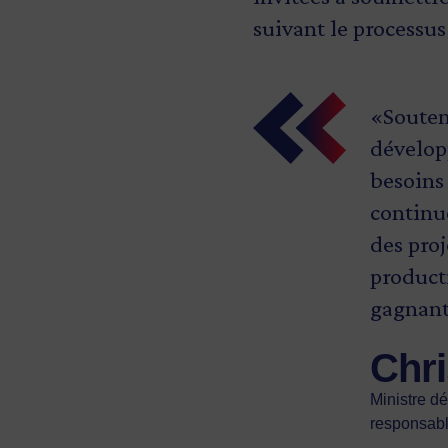
suivant le processu
«Souteni
dévelop
besoins
continue
des proj
producti
gagnant
Chri
Ministre dé
responsabl