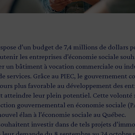
pose d’un budget de 7,4 millions de dollars p
soutenir les entreprises d’économie sociale souh
er un bâtiment à vocation commerciale ou indu
 de services. Grâce au PIEC, le gouvernement c
urs plus favorable au développement des entr
t atteindre leur plein potentiel. Cette volonté r
’action gouvernemental en économie sociale (
nouvel élan à l’économie sociale au Québec.
souhaitent investir dans de tels projets d’imm
e leur demande du 8 septembre au 24 octobre 