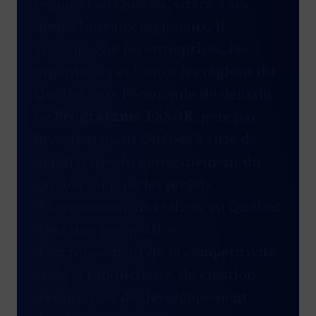
régional au Québec. Grâce à ses
douze bureaux régionaux, il
accompagne les entreprises, les
organismes et toutes les régions du
Québec vers l’économie de demain.
Le
Programme ESSOR
, géré par
Investissement Québec à titre de
mandataire du gouvernement du
Québec, appuie les projets
d’investissement réalisés au Québec
dans une perspective
d’accroissement de la compétitivité
et de la productivité, de création
d’emplois et de développement