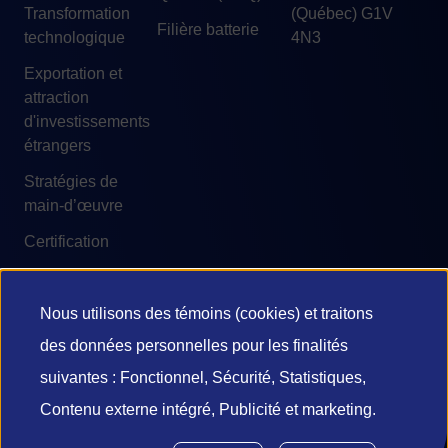
Transformation
(Québec) G1V
Filière batterie
technologique
4N3
Exportation et
attraction
d'investissements
étrangers
Stratégies de
main-d’œuvre
Certification
Nous utilisons des témoins (cookies) et traitons
Utilisation
des données personnelles pour les finalités
© 2026 Investissement Québec
des
suivantes : Fonctionnel, Sécurité, Statistiques,
Accessibilité
Conditions d'utilisation
Contenu externe intégré, Publicité et marketing.
données
Confidentialité et vie privée
Diffusion de l’information