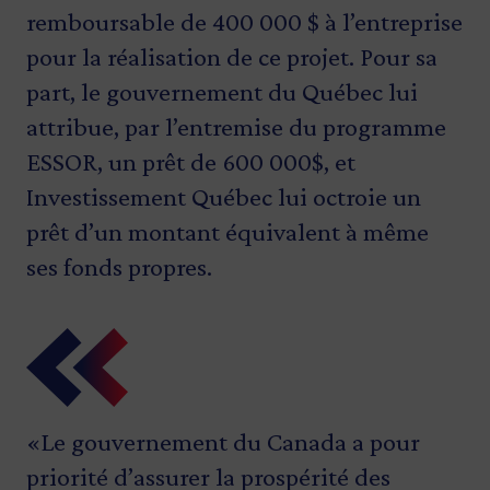
remboursable de 400 000 $ à l’entreprise
pour la réalisation de ce projet. Pour sa
part, le gouvernement du Québec lui
attribue, par l’entremise du programme
ESSOR, un prêt de 600 000$, et
Investissement Québec lui octroie un
prêt d’un montant équivalent à même
ses fonds propres.
«Le gouvernement du Canada a pour
«La transformation numérique, c’est une
«Reconnue pour son expertise dans le
«C’est avec enthousiasme que nous
priorité d’assurer la prospérité des
avenue incontournable pour assurer la
domaine de la fabrication métallique,
soutenons M. Villeneuve et toute son