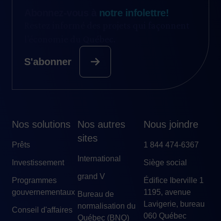
Abonnez-vous à
notre infolettre!
Restez informé des projets qui façonnent
l’économie du Québec.
S'abonner
Nos solutions
Nos autres
Nous joindre
sites
Prêts
1 844 474-6367
International
Investissement
Siège social
grand V
Programmes
Édifice Iberville 1
gouvernementaux
1195, avenue
Bureau de
Lavigerie, bureau
normalisation du
Conseil d'affaires
060 Québec
Québec (BNQ)