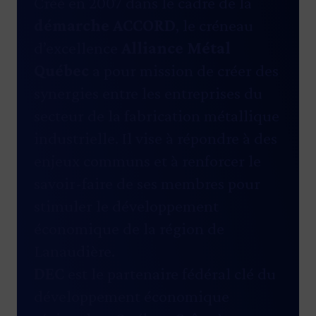
Créé en 2007 dans le cadre de la
démarche ACCORD
, le créneau
d’excellence
Alliance Métal
Québec
a pour mission de créer des
synergies entre les entreprises du
secteur de la fabrication métallique
industrielle. Il vise à répondre à des
enjeux communs et à renforcer le
savoir-faire de ses membres pour
stimuler le développement
économique de la région de
Lanaudière.
DEC
est le partenaire fédéral clé du
développement économique