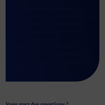
durable.
Investissement Québec
a pour
mission de participer activement au
développement économique du
Québec en stimulant l’innovation
dans les entreprises,
l’entrepreneuriat ainsi que la
croissance de l’investissement et
des exportations dans toutes les
régions.
Vous avez des questions ?