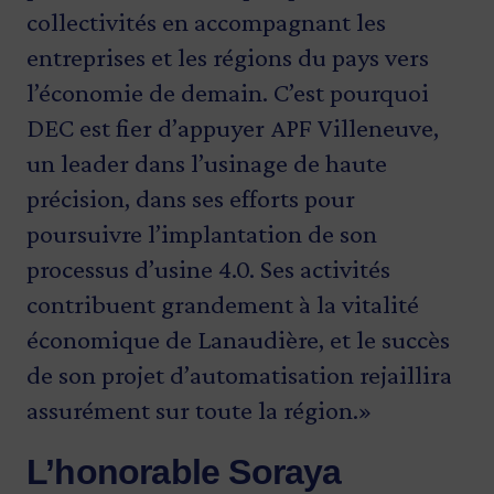
collectivités en accompagnant les
productivité de nos entreprises. APF
APF Villeneuve représente un acteur clé
équipe dans ce projet de modernisation.
entreprises et les régions du pays vers
Villeneuve l’a bien compris et continue
au sein du créneau d’excellence Alliance
En faisant l’acquisition de nouveaux
l’économie de demain. C’est pourquoi
d’investir dans l’innovation
Métal Québec dans la région de
équipements, l’entreprise familiale se
DEC est fier d’appuyer APF Villeneuve,
technologique pour renforcer sa
Lanaudière. Nous sommes fiers de
donne les moyens pour augmenter sa
un leader dans l’usinage de haute
compétitivité dans un secteur
contribuer à l’augmentation de sa
productivité, ajouter de nouveaux
précision, dans ses efforts pour
stratégique de l’économie lanaudoise.»
productivité en appuyant son projet
produits à son offre et, surtout, demeurer
poursuivre l’implantation de son
d’automatisation, porteur pour notre
compétitive dans un marché à forte
Christopher Skeete
processus d’usine 4.0. Ses activités
région. »
concurrence.»
Ministre délégué à l’Économie, ministre responsable de
contribuent grandement à la vitalité
la Lutte contre le racisme et ministre responsable de la
François StLouis
Guy LeBlanc
économique de Lanaudière, et le succès
région de Laval
Député de Joliette
Président directeur général d’Investissement Québec
de son projet d’automatisation rejaillira
assurément sur toute la région.»
L’honorable Soraya