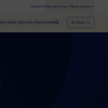
Carrières
Tout sur nous
Nous joindre
ent
Allez plus loin
Rechercher
Je veux...
n