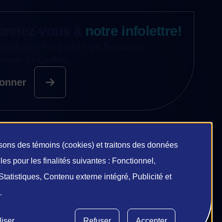
onnez-vous à
notre infolettre!
z informé des projets qui façonnent
onomie du Québec.
onner
isons des témoins (cookies) et traitons des données
lisation
es pour les finalités suivantes : Fonctionnel,
Statistiques, Contenu externe intégré, Publicité et
s
.
nnées
iser
Refuser
Accepter