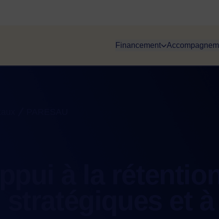
Financement
Accompagnem
taux
PARESAU
pui à la rétentio
 stratégiques et à