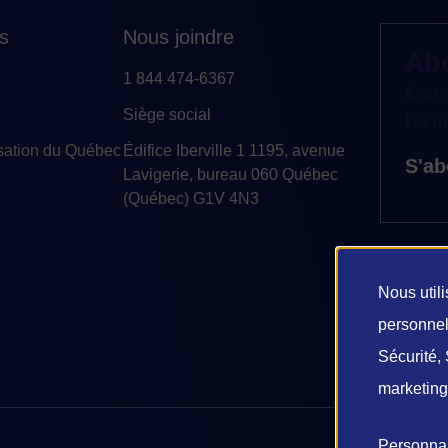
es
Nous joindre
Ab
1 844 474-6367
Reste
Siège social
l’éc
sation du Québec
Édifice Iberville 1 1195, avenue
S'ab
Lavigerie, bureau 060 Québec
(Québec) G1V 4N3
Nous util
Uti
personnell
Sécurité, 
de
marketing
do
Personnal