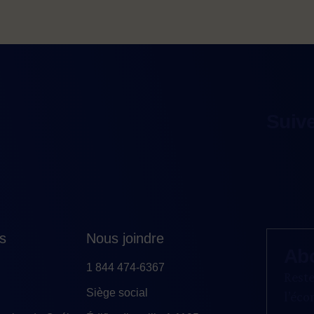
Suiv
es
Nous joindre
Ab
1 844 474-6367
Reste
Siège social
l’éc