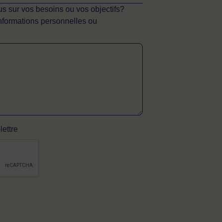
s sur vos besoins ou vos objectifs?
informations personnelles ou
lettre
érifier si vous êtes un visiteur humain ou non 