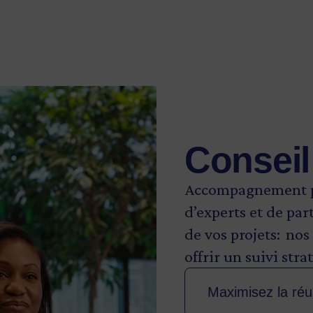
ponibilité des montants prévus à l’enveloppe b
et notre organisation se réservent le droit de 
Conseil 
Accompagnement pe
d’experts et de par
de vos projets: no
offrir un suivi str
Maximisez la réu