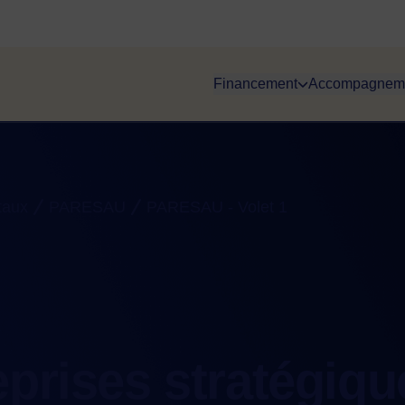
Financement
Accompagnem
taux
PARESAU
PARESAU - Volet 1
eprises stratégiqu