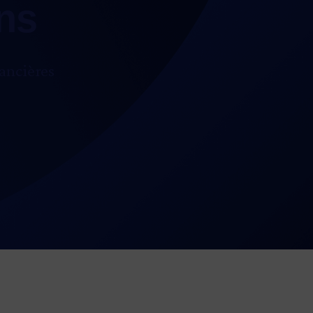
ns
nancières