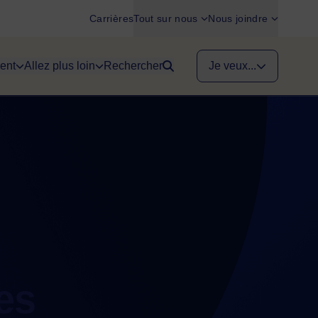
Carrières
Tout sur nous
Nous joindre
ent
Allez plus loin
Rechercher
Je veux...
es