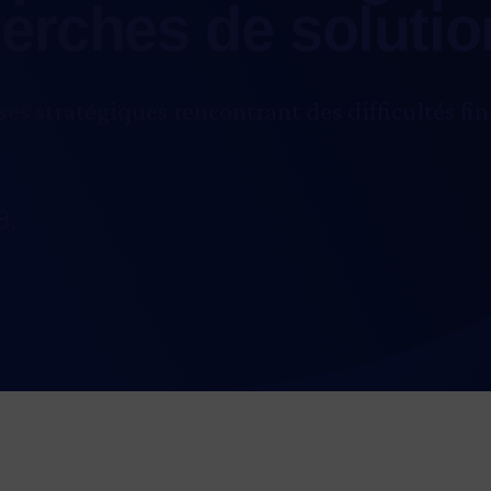
herches de solutio
ses stratégiques rencontrant des difficultés fi
8.