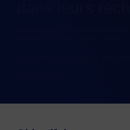
dans leurs rec
Pour maintenir les activités des entrepri
en soutenant l’élaboration de solutions.
Ce volet prend fin le 31 mars 202
Mis à jour le 1 mai 2025