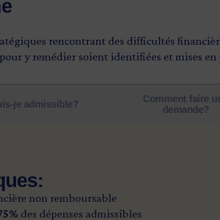
me
ratégiques rencontrant des difficultés financiè
pour y remédier soient identifiées et mises en 
Comment faire u
is-je admissible?
demande?
ques:
ncière non remboursable
75%
des dépenses admissibles