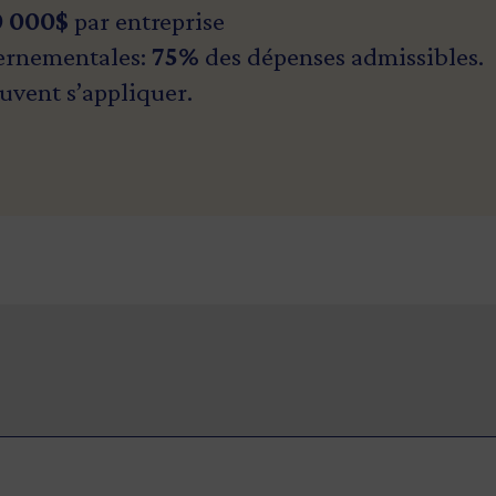
0 000$
par entreprise
ernementales:
75%
des dépenses admissibles.
uvent s’appliquer.
re de mandataires du gouvernement du Québec
se et décision) relève de nos équipes.