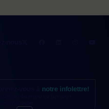
ez-nous
onnez-vous à
notre infolettre!
z informé des projets qui façonnent
onomie du Québec.