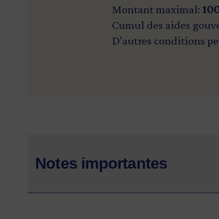
Montant maximal:
10
Cumul des aides gouv
D’autres conditions pe
Notes importantes
Nous administrons ce programme à tit
d’aide financière (admissibilité, analy