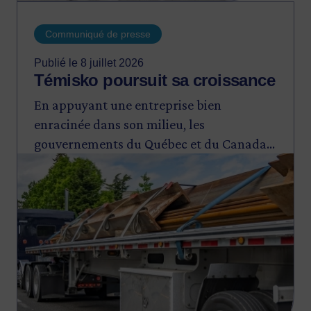
Communiqué de presse
Publié le 8 juillet 2026
Témisko poursuit sa croissance
En appuyant une entreprise bien
enracinée dans son milieu, les
gouvernements du Québec et du Canada
Image
réaffirment leur engagement à soutenir la
compétitivité et la productivité des PME
québécoises et le développement
économique des régions, dont l’Abitibi-
Témiscamingue.