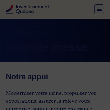
MENU
Fil d'Ariane
Salle de presse
Accueil
Salle de presse
Notre appui
Moderniser votre usine, propulser vos
exportations, assurer la relève votre
entreprise, soutenir votre croissance.