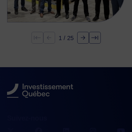
1 / 25
Premier(e)
Précédent
Suivant
Dernier
Suivez-nous