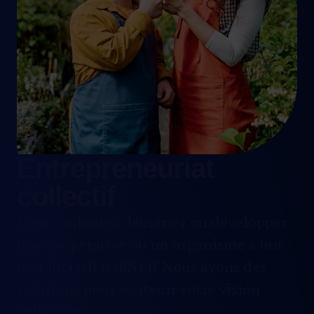
l’analyse de demandes au
programme.
Entrepreneuriat
collectif
Vous souhaitez démarrer ou développer
une coopérative ou un organisme à but
non lucratif (OBNL)? Nous avons des
solutions pour soutenir votre vision
collective.