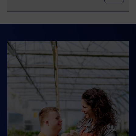
Nous administrons ce programme à
titre de mandataires du
gouvernement du Québec. Ainsi, le
traitement des demandes d’aide
Image
financière (admissibilité, analyse et
décision) relève de nos équipes.
Veuillez noter qu’afin d’assurer la
disponibilité des montants prévus à
l’enveloppe budgétaire, le ministère
de l’Économie, de l’Innovation et de
l’Énergie (MEIE) et notre
organisation se réservent le droit de
suspendre sans préavis le dépôt et