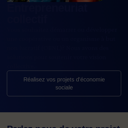
Entrepreneuriat
collectif
Vous souhaitez démarrer ou développer
une coopérative ou un organisme à but
non lucratif (OBNL)? Nous avons des
solutions pour soutenir votre vision
collective.
Réalisez vos projets d'économie
sociale