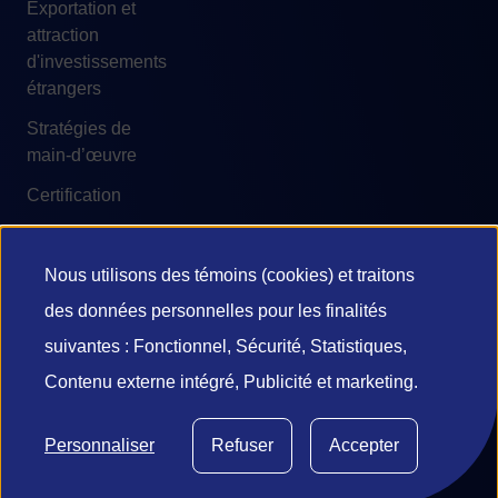
Exportation et
attraction
d'investissements
étrangers
Stratégies de
main-d’œuvre
Certification
Nous utilisons des témoins (cookies) et traitons
Utilisation
des données personnelles pour les finalités
© 2026 Investissement Québec
des
suivantes : Fonctionnel, Sécurité, Statistiques,
Accessibilité
Conditions d'utilisation
Contenu externe intégré, Publicité et marketing.
données
Confidentialité et vie privée
Diffusion de l’information
personnelles
Gestion des témoins
Personnaliser
Refuser
Accepter
et