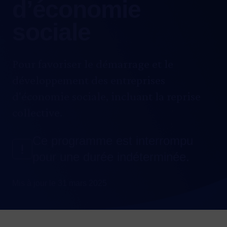
d’économie
sociale
Pour favoriser le démarrage et le
développement des entreprises
d'économie sociale, incluant la reprise
collective.
Ce programme est interrompu
pour une durée indéterminée.
Mis à jour le 31 mars 2025