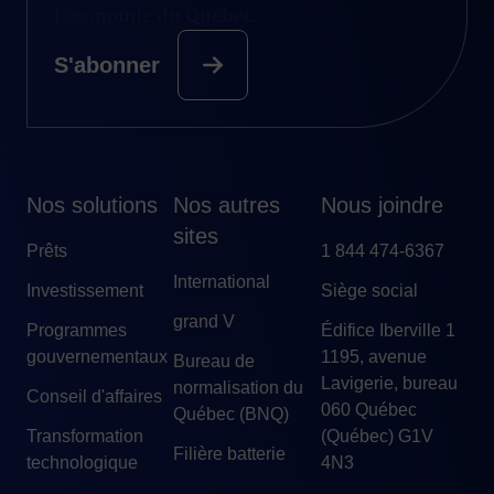
l’économie du Québec.
S'abonner
Nos solutions
Nos autres
Nous joindre
sites
Prêts
1 844 474-6367
International
Investissement
Siège social
grand V
Programmes
Édifice Iberville 1
gouvernementaux
1195, avenue
Bureau de
Lavigerie, bureau
normalisation du
Conseil d'affaires
060 Québec
Québec (BNQ)
Transformation
(Québec) G1V
Filière batterie
technologique
4N3