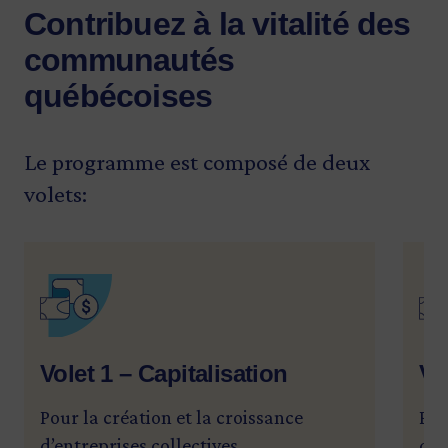
Contribuez à la vitalité des
communautés
québécoises
Le programme est composé de deux
volets:
SVG
SV
Volet 1 – Capitalisation
Vo
Pour la création et la croissance
Pou
d’entreprises collectives.
col