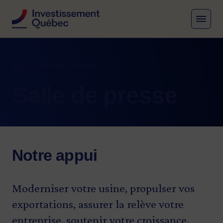
MENU
Fil d'Ariane
Salle de presse
Accueil
Salle de presse
Notre appui
Moderniser votre usine, propulser vos
exportations, assurer la relève votre
entreprise, soutenir votre croissance.