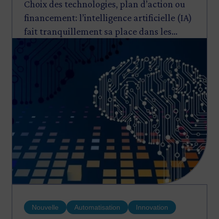
Choix des technologies, plan d’action ou
financement: l’intelligence artificielle (IA)
fait tranquillement sa place dans les
Image
services d’Investissement Québec. Alex
Laverdière, vice-président, capital de
risque, et François Gingras, vice-
président, innovation, nous expliquent
comment ils accompagnent les PME dans
son adoption.
Nouvelle
Automatisation
Innovation