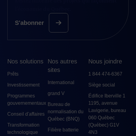
Restez informé des projets qui façonnent
l’économie du Québec.
S'abonner
Nos solutions
Nos autres
Nous joindre
sites
Prêts
1 844 474-6367
International
Investissement
Siège social
grand V
Programmes
Édifice Iberville 1
gouvernementaux
1195, avenue
Bureau de
Lavigerie, bureau
normalisation du
Conseil d'affaires
060 Québec
Québec (BNQ)
Transformation
(Québec) G1V
Filière batterie
technologique
4N3