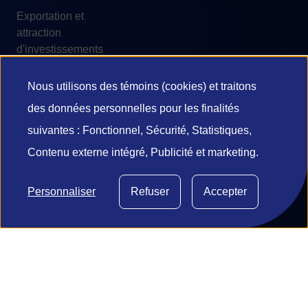
Exportation et
attraction
d'investissements
étrangers
Nous utilisons des témoins (cookies) et traitons
Stratégies de
Utilisation
main-d’œuvre
des données personnelles pour les finalités
des
suivantes : Fonctionnel, Sécurité, Statistiques,
Certification
Contenu externe intégré, Publicité et marketing.
données
personnelles
Personnaliser
Refuser
Accepter
© 2026 Investissement Québec
et
des
Accessibilité
Conditions d'utilisation
Confidentialité et vie privée
Diffusion de l’information
témoins
Gestion des témoins