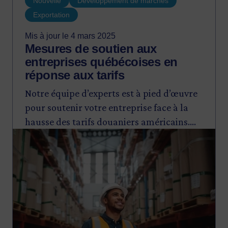
Nouvelle
Développement de marchés
Exportation
Mis à jour le 4 mars 2025
Mesures de soutien aux
entreprises québécoises en
réponse aux tarifs
Notre équipe d’experts est à pied d’œuvre
pour soutenir votre entreprise face à la
hausse des tarifs douaniers américains.
Image
Que ce soit par du financement ou de
l’accompagnement, nous sommes prêts à
vous épauler pour traverser cette période
d’incertitude.